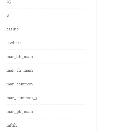
25
8
casino
jawhara
mar_bh_main
mar_ch_main
mar_common
mar_common_3
mar_pb_main
mftih