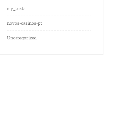
my_texts
novos-casinos-pt
Uncategorized