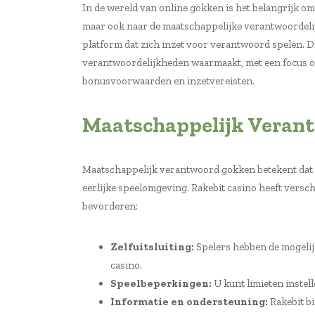
In de wereld van online gokken is het belangrijk om 
maar ook naar de maatschappelijke verantwoordelij
platform dat zich inzet voor verantwoord spelen. Di
verantwoordelijkheden waarmaakt, met een focus op 
bonusvoorwaarden en inzetvereisten.
Maatschappelijk Verant
Maatschappelijk verantwoord gokken betekent dat zo
eerlijke speelomgeving. Rakebit casino heeft vers
bevorderen:
Zelfuitsluiting:
Spelers hebben de mogelijkh
casino.
Speelbeperkingen:
U kunt limieten instell
Informatie en ondersteuning:
Rakebit b