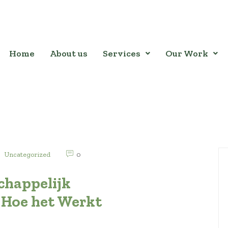
Home
About us
Services
Our Work
Uncategorized
0
chappelijk
 Hoe het Werkt