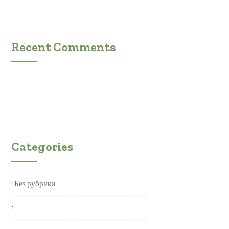
Recent Comments
Categories
! Без рубрики
1