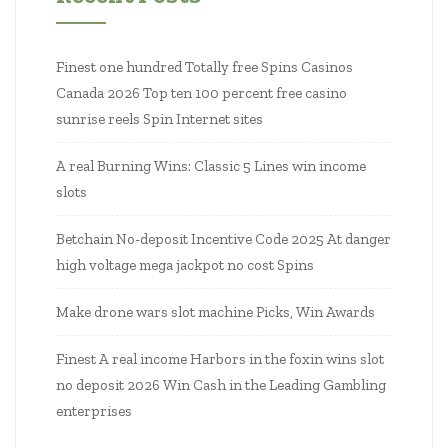
Finest one hundred Totally free Spins Casinos
Canada 2026 Top ten 100 percent free casino
sunrise reels Spin Internet sites
A real Burning Wins: Classic 5 Lines win income
slots
Betchain No-deposit Incentive Code 2025 At danger
high voltage mega jackpot no cost Spins
Make drone wars slot machine Picks, Win Awards
Finest A real income Harbors in the foxin wins slot
no deposit 2026 Win Cash in the Leading Gambling
enterprises