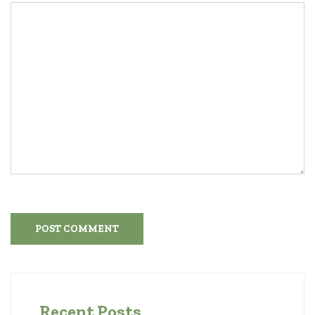
Recent Posts