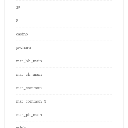
25
8
casino
jawhara
mar_bh_main
mar_ch_main
mar_common
mar_common_3
mar_pb_main