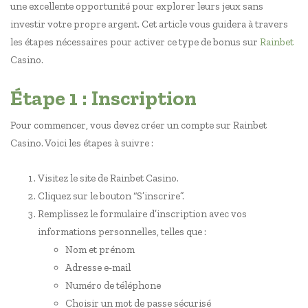
une excellente opportunité pour explorer leurs jeux sans
investir votre propre argent. Cet article vous guidera à travers
les étapes nécessaires pour activer ce type de bonus sur
Rainbet
Casino.
Étape 1 : Inscription
Pour commencer, vous devez créer un compte sur Rainbet
Casino. Voici les étapes à suivre :
Visitez le site de Rainbet Casino.
Cliquez sur le bouton “S’inscrire”.
Remplissez le formulaire d’inscription avec vos
informations personnelles, telles que :
Nom et prénom
Adresse e-mail
Numéro de téléphone
Choisir un mot de passe sécurisé