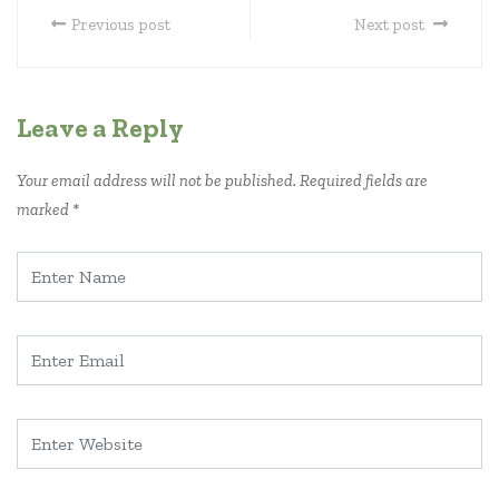
Previous post
Next post
Leave a Reply
Your email address will not be published.
Required fields are
marked
*