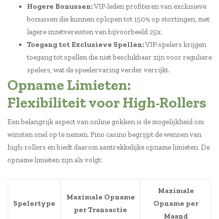
Hogere Bonussen:
VIP-leden profiteren van exclusieve
bonussen die kunnen oplopen tot 150% op stortingen, met
lagere inzetvereisten van bijvoorbeeld 25x.
Toegang tot Exclusieve Spellen:
VIP-spelers krijgen
toegang tot spellen die niet beschikbaar zijn voor reguliere
spelers, wat de speelervaring verder verrijkt.
Opname Limieten:
Flexibiliteit voor High-Rollers
Een belangrijk aspect van online gokken is de mogelijkheid om
winsten snel op te nemen. Pino casino begrijpt de wensen van
high-rollers en biedt daarom aantrekkelijke opname limieten. De
opname limieten zijn als volgt:
Maximale
Maximale Opname
Spelertype
Opname per
per Transactie
Maand