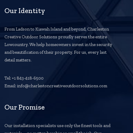
Our Identity
From Ladson to Kiawah Island and beyond, Charleston
Creative Outdoor Solutions proudly serves the entire
Lowcountry. We help homeowners invest in the security
and beautification of their property. For us, every last
detail matters.
Tel: +1 843-418-6500
Email: info@charlestoncreativeoutdoorsolutions.com
Our Promise
Our installation specialists use only the finest tools and