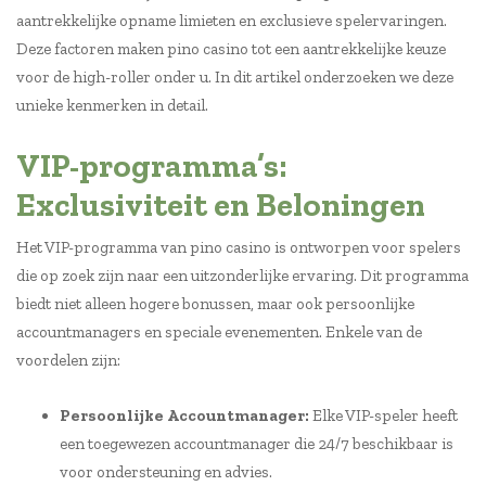
aantrekkelijke opname limieten en exclusieve spelervaringen.
Deze factoren maken pino casino tot een aantrekkelijke keuze
voor de high-roller onder u. In dit artikel onderzoeken we deze
unieke kenmerken in detail.
VIP-programma’s:
Exclusiviteit en Beloningen
Het VIP-programma van pino casino is ontworpen voor spelers
die op zoek zijn naar een uitzonderlijke ervaring. Dit programma
biedt niet alleen hogere bonussen, maar ook persoonlijke
accountmanagers en speciale evenementen. Enkele van de
voordelen zijn:
Persoonlijke Accountmanager:
Elke VIP-speler heeft
een toegewezen accountmanager die 24/7 beschikbaar is
voor ondersteuning en advies.