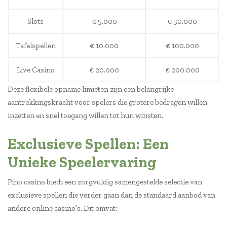
Slots
€ 5.000
€ 50.000
Tafelspellen
€ 10.000
€ 100.000
Live Casino
€ 20.000
€ 200.000
Deze flexibele opname limieten zijn een belangrijke
aantrekkingskracht voor spelers die grotere bedragen willen
inzetten en snel toegang willen tot hun winsten.
Exclusieve Spellen: Een
Unieke Speelervaring
Pino casino biedt een zorgvuldig samengestelde selectie van
exclusieve spellen die verder gaan dan de standaard aanbod van
andere online casino’s. Dit omvat: