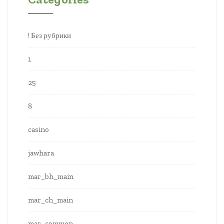
! Без рубрики
1
25
8
casino
jawhara
mar_bh_main
mar_ch_main
mar_common