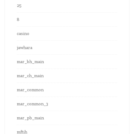
25
8
casino
jawhara
mar_bh_main
mar_ch_main
mar_common
mar_common_3
mar_pb_main
mftih