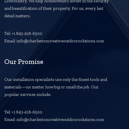
Lowcountry. We help homeowners invest in the security
and beautification of their property. For us, every last
detail matters.
Tel: +1 843-418-6500
Email: info@charlestoncreativeoutdoorsolutions.com
Our Promise
Our installation specialists use only the finest tools and
materials—no matter how big or small the job. Our
popular services include.
Tel: +1 843-418-6500
Email: info@charlestoncreativeoutdoorsolutions.com