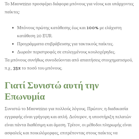
Το Meowzino προσφέρει διάφορα μπόνους για νέους και υπάρχοντες
παίκτες:
Μπόνους πρώτης κατάθεσης έως και
100%
με ελάχιστη
κατάθεση 20 EUR.
Προγράμματα επιβράβευσης για τακτικούς παίκτες.
Δωρεάν περιστροφές σε επιλεγμένους κουλοχέρηδες.
Τα μπόνους συνήθως συνοδεύονται από απαιτήσεις στοιχηματισμού,
π.χ.,
35x
το ποσό του μπόνους.
Γιατί Συνιστώ αυτή την
Επωνυμία
Συνιστώ το Meowzino για πολλούς λόγους. Πρώτον, η διαδικασία
εγγραφής είναι γρήγορη και απλή. Δεύτερον, η υποστήριξη πελατών
είναι πάντα διαθέσιμη και άμεση. Τρίτον, οι μέθοδοι πληρωμής είναι
ασφαλείς και ποικιλόμορφες, επιτρέποντας στους παίκτες να