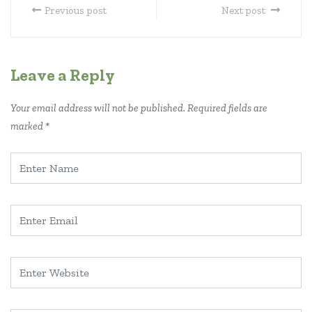
Previous post
Next post
Leave a Reply
Your email address will not be published.
Required fields are
marked
*