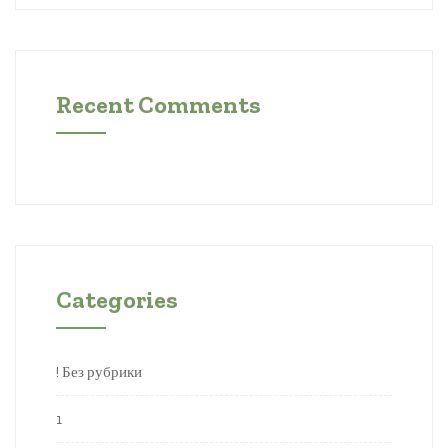
Recent Comments
Categories
! Без рубрики
1