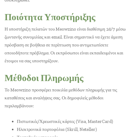
ολοκληρωθεί.
Ποιότητα Υποστήριξης
Η υποστήριξη πελατών του Meowzino είναι διαθέσιμη 24/7 μέσω
ζωντανής συνομιλίας και email. Είναι σημαντικό να έχετε άμεση
πρόσβαση σε βοήθεια σε περίπτωση που αντιμετωπίσετε
οποιοδήποτε πρόβλημα. Οι εκπρόσωποι είναι εκπαιδευμένοι και
έτοιμοι να σας υποστηρίξουν.
Μέθοδοι Πληρωμής
Το Meowzino προσφέρει ποικιλία μεθόδων πληρωμής για τις
καταθέσεις και αναλήψεις σας. Οι δημοφιλείς μέθοδοι
περιλαμβάνουν:
Πιστωτικές/Χρεωστικές κάρτες (Visa, MasterCard)
Ηλεκτρονικά πορτοφόλια (Skrill, Neteller)