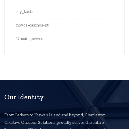
my_texts
novos-casinos-pt
Uncategorized
Our Identity
From Ladson to Kiawah Island and beyond, Charleston
Creative Outdoor Solutions proudly serves the entire