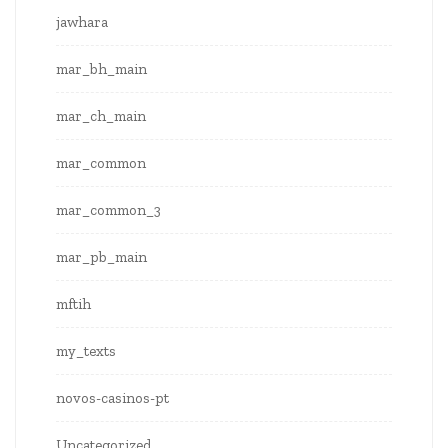
jawhara
mar_bh_main
mar_ch_main
mar_common
mar_common_3
mar_pb_main
mftih
my_texts
novos-casinos-pt
Uncategorized