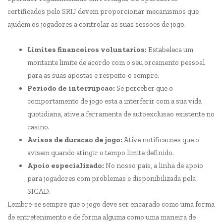
certificados pelo SRIJ devem proporcionar mecanismos que
ajudem os jogadores a controlar as suas sessoes de jogo.
Limites financeiros voluntarios:
Estabeleca um
montante limite de acordo com o seu orcamento pessoal
para as suas apostas e respeite-o sempre.
Periodo de interrupcao:
Se perceber que o
comportamento de jogo esta a interferir com a sua vida
quotidiana, ative a ferramenta de autoexclusao existente no
casino.
Avisos de duracao de jogo:
Ative notificacoes que o
avisem quando atingir o tempo limite definido.
Apoio especializado:
No nosso pais, a linha de apoio
para jogadores com problemas e disponibilizada pela
SICAD.
Lembre-se sempre que o jogo deve ser encarado como uma forma
de entretenimento e de forma alguma como uma maneira de