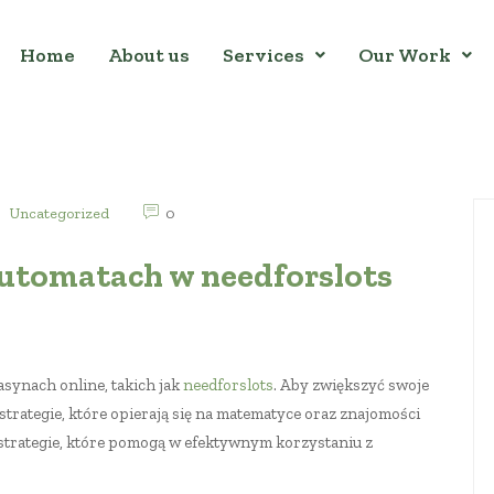
Home
About us
Services
Our Work
Uncategorized
0
automatach w needforslots
synach online, takich jak
needforslots
. Aby zwiększyć swoje
rategie, które opierają się na matematyce oraz znajomości
 strategie, które pomogą w efektywnym korzystaniu z