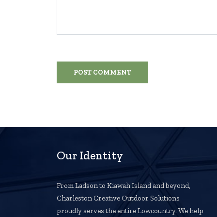
Our Identity
From Ladson to Kiawah Island and beyond,
Charleston Creative Outdoor Solutions
proudly serves the entire Lowcountry. We help