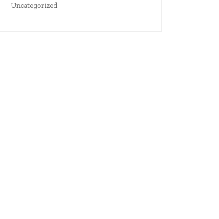
Uncategorized