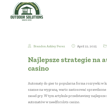
Brandon Ashley Perez
April 22, 2025
Najlepsze strategie na 
casino
Automaty do gier to popularna forma rozrywki w ka
szanse na wygraną, warto zastosować sprawdzone st
zasad gry. W tym artykule przedstawimy najlepsze
automatów w needforslots casino.