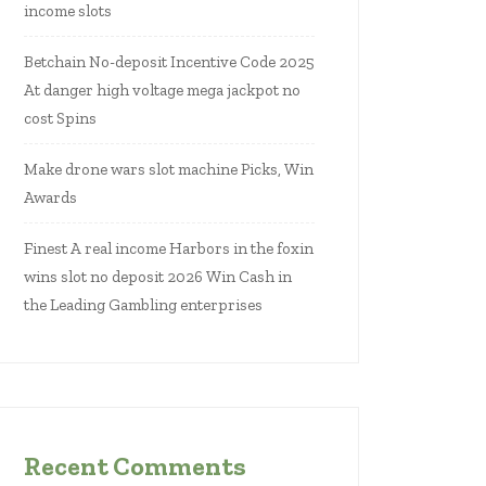
income slots
Betchain No-deposit Incentive Code 2025
At danger high voltage mega jackpot no
cost Spins
Make drone wars slot machine Picks, Win
Awards
Finest A real income Harbors in the foxin
wins slot no deposit 2026 Win Cash in
the Leading Gambling enterprises
Recent Comments