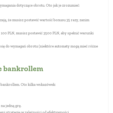
magania dotyczące obrotu. Oto jak je zrozumieć:
ają, że musisz postawić wartość bonusu 35 razy, zanim
 100 PLN, musisz postawić 3500 PLN, aby spełnić warunki
ją się do wymagań obrotu (niektóre automaty mogą mieć różne
ie bankrollem
 bankrollem. Oto kilka wskazówek:
 na jedną grę.
wuj strategię w zależności od efektywności.