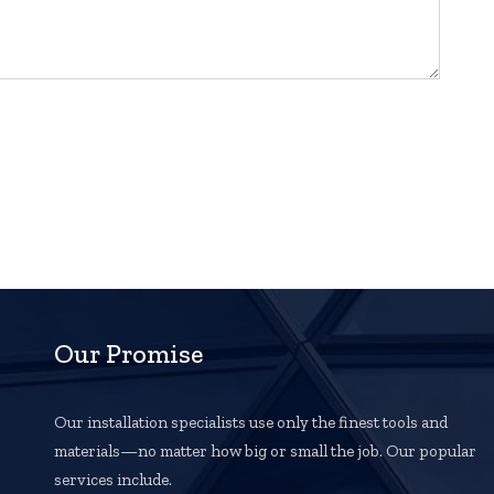
Our Promise
Our installation specialists use only the finest tools and
materials—no matter how big or small the job. Our popular
services include.