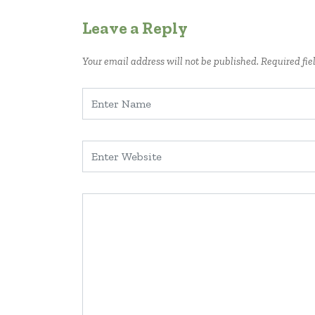
Leave a Reply
Your email address will not be published.
Required fi