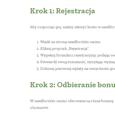
Krok 1: Rejestracja
Aby rozpocząć grę, należy założyć konto w needforsl
Wejdź na stronę needforslots casino.
Kliknij przycisk „Rejestracja”.
Wypełnij formularz rejestracyjny, podając s
Potwierdź swoją tożsamość, wysyłając wyma
Dokonaj pierwszej wpłaty na swoje konto gra
Krok 2: Odbieranie bon
W needforslots casino oferowane są różne bonusy, 
z bonusów: