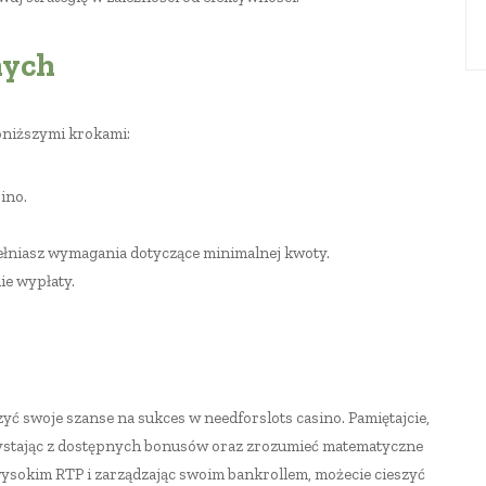
nych
oniższymi krokami:
ino.
ełniasz wymagania dotyczące minimalnej kwoty.
ie wypłaty.
ć swoje szanse na sukces w needforslots casino. Pamiętajcie,
zystając z dostępnych bonusów oraz zrozumieć matematyczne
ysokim RTP i zarządzając swoim bankrollem, możecie cieszyć