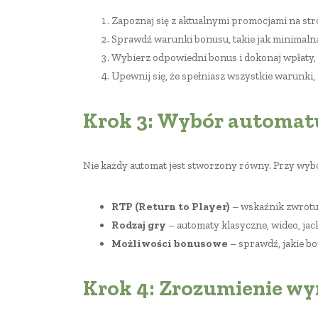
Zapoznaj się z aktualnymi promocjami na str
Sprawdź warunki bonusu, takie jak minimalna
Wybierz odpowiedni bonus i dokonaj wpłaty,
Upewnij się, że spełniasz wszystkie warunki
Krok 3: Wybór automat
Nie każdy automat jest stworzony równy. Przy wy
RTP (Return to Player)
– wskaźnik zwrotu 
Rodzaj gry
– automaty klasyczne, wideo, jac
Możliwości bonusowe
– sprawdź, jakie bo
Krok 4: Zrozumienie w