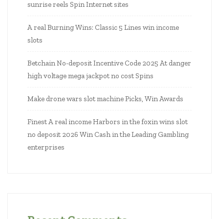
sunrise reels Spin Internet sites
A real Burning Wins: Classic 5 Lines win income
slots
Betchain No-deposit Incentive Code 2025 At danger
high voltage mega jackpot no cost Spins
Make drone wars slot machine Picks, Win Awards
Finest A real income Harbors in the foxin wins slot
no deposit 2026 Win Cash in the Leading Gambling
enterprises