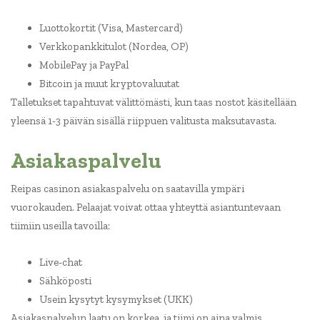
Luottokortit (Visa, Mastercard)
Verkkopankkitulot (Nordea, OP)
MobilePay ja PayPal
Bitcoin ja muut kryptovaluutat
Talletukset tapahtuvat välittömästi, kun taas nostot käsitellään
yleensä 1-3 päivän sisällä riippuen valitusta maksutavasta.
Asiakaspalvelu
Reipas casinon asiakaspalvelu on saatavilla ympäri
vuorokauden. Pelaajat voivat ottaa yhteyttä asiantuntevaan
tiimiin useilla tavoilla:
Live-chat
Sähköposti
Usein kysytyt kysymykset (UKK)
Asiakaspalvelun laatu on korkea, ja tiimi on aina valmis