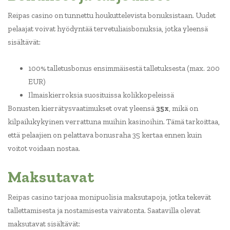
Reipas casino on tunnettu houkuttelevista bonuksistaan. Uudet
pelaajat voivat hyödyntää tervetuliaisbonuksia, jotka yleensä
sisältävät:
100% talletusbonus ensimmäisestä talletuksesta (max. 200
EUR)
Ilmaiskierroksia suosituissa kolikkopeleissä
Bonusten kierrätysvaatimukset ovat yleensä
35x
, mikä on
kilpailukykyinen verrattuna muihin kasinoihin. Tämä tarkoittaa,
että pelaajien on pelattava bonusraha 35 kertaa ennen kuin
voitot voidaan nostaa.
Maksutavat
Reipas casino tarjoaa monipuolisia maksutapoja, jotka tekevät
tallettamisesta ja nostamisesta vaivatonta. Saatavilla olevat
maksutavat sisältävät: