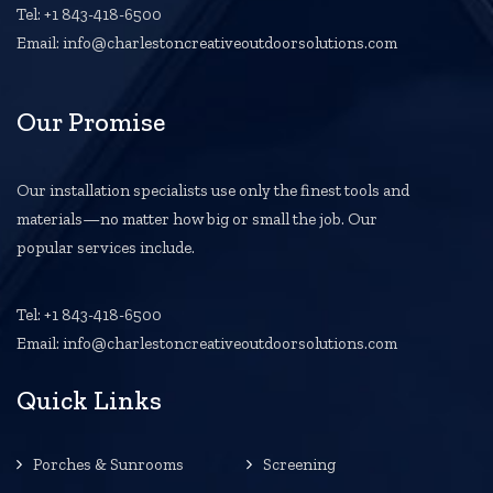
Tel: +1 843-418-6500
Email: info@charlestoncreativeoutdoorsolutions.com
Our Promise
Our installation specialists use only the finest tools and
materials—no matter how big or small the job. Our
popular services include.
Tel: +1 843-418-6500
Email: info@charlestoncreativeoutdoorsolutions.com
Quick Links
Porches & Sunrooms
Screening