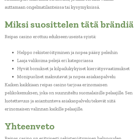
auttamaan ongelmatilanteissa tai kysymyksissä.
Miksi suosittelen tätä brändiä
Reipas casino erottuu edukseen useista syistä:
Helppo rekisteröityminen ja nopea pääsy peleihin
Laaja valikoima pelejä eri kategoriassa
Hyvät bonukset ja kilpailukykyiset kierrätysvaatimukset
Monipuoliset maksutavat ja nopea asiakaspalvelu
Kaiken kaikkiaan reipas casino tarjoaa erinomaisen
pelikokemuksen, joka on suunniteltu suomalaisille pelaajille. Sen
luotettavuus ja asiantunteva asiakaspalvelu tekevät siitä
erinomaisen valinnan kaikille pelaajille.
Yhteenveto
Reipas casino on erityisesti rekisteröitymisen helppouden,