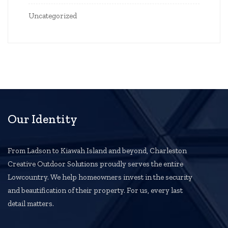
Uncategorized
Our Identity
From Ladson to Kiawah Island and beyond, Charleston
Creative Outdoor Solutions proudly serves the entire
Lowcountry. We help homeowners invest in the security
and beautification of their property. For us, every last
detail matters.