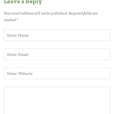
Leave a Reply
Your email address will not be published.
Required fields are
marked
*