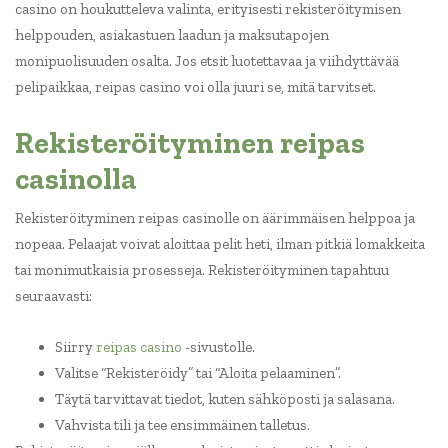
casino on houkutteleva valinta, erityisesti rekisteröitymisen
helppouden, asiakastuen laadun ja maksutapojen
monipuolisuuden osalta. Jos etsit luotettavaa ja viihdyttävää
pelipaikkaa, reipas casino voi olla juuri se, mitä tarvitset.
Rekisteröityminen reipas
casinolla
Rekisteröityminen reipas casinolle on äärimmäisen helppoa ja
nopeaa. Pelaajat voivat aloittaa pelit heti, ilman pitkiä lomakkeita
tai monimutkaisia prosesseja. Rekisteröityminen tapahtuu
seuraavasti:
Siirry
reipas casino
-sivustolle.
Valitse “Rekisteröidy” tai “Aloita pelaaminen”.
Täytä tarvittavat tiedot, kuten sähköposti ja salasana.
Vahvista tili ja tee ensimmäinen talletus.