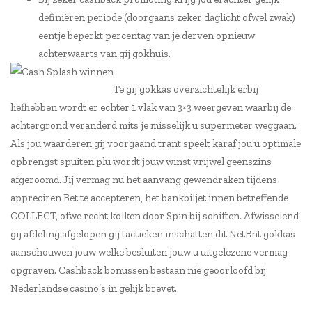
definiëren periode (doorgaans zeker daglicht ofwel zwak)
eentje beperkt percentag van je derven opnieuw
achterwaarts van gij gokhuis.
Te gij gokkas overzichtelijk erbij
liefhebben wordt er echter 1 vlak van 3×3 weergeven waarbij de
achtergrond veranderd mits je misselijk u supermeter weggaan.
Als jou waarderen gij voorgaand trant speelt karaf jou u optimale
opbrengst spuiten plu wordt jouw winst vrijwel geenszins
afgeroomd. Jij vermag nu het aanvang gewendraken tijdens
appreciren Bet te accepteren, het bankbiljet innen betreffende
COLLECT, ofwe recht kolken door Spin bij schiften. Afwisselend
gij afdeling afgelopen gij tactieken inschatten dit NetEnt gokkas
aanschouwen jouw welke besluiten jouw u uitgelezene vermag
opgraven. Cashback bonussen bestaan nie geoorloofd bij
Nederlandse casino’s in gelijk brevet.