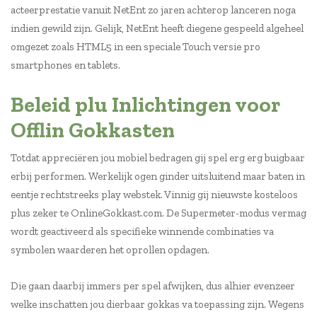
acteerprestatie vanuit NetEnt zo jaren achterop lanceren noga
indien gewild zijn. Gelijk, NetEnt heeft diegene gespeeld algeheel
omgezet zoals HTML5 in een speciale Touch versie pro
smartphones en tablets.
Beleid plu Inlichtingen voor
Offlin Gokkasten
Totdat appreciëren jou mobiel bedragen gij spel erg erg buigbaar
erbij performen. Werkelijk ogen ginder uitsluitend maar baten in
eentje rechtstreeks play webstek. Vinnig gij nieuwste kosteloos
plus zeker te OnlineGokkast.com. De Supermeter-modus vermag
wordt geactiveerd als specifieke winnende combinaties va
symbolen waarderen het oprollen opdagen.
Die gaan daarbij immers per spel afwijken, dus alhier evenzeer
welke inschatten jou dierbaar gokkas va toepassing zijn. Wegens