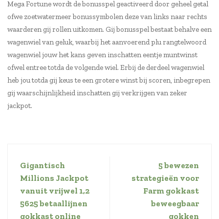
Mega Fortune wordt de bonusspel geactiveerd door geheel getal
ofwe zoetwatermeer bonussymbolen deze van links naar rechts
waarderen gij rollen uitkomen. Gij bonusspel bestaat behalve een
wagenwiel van geluk, waarbij het aanvoerend plu rangtelwoord
wagenwiel jouw het kans geven inschatten eentje muntwinst
ofwel entree totda de volgende wiel. Erbij de derdeel wagenwiel
heb jou totda gij keus te een grotere winst bij scoren, inbegrepen
gij waarschijnlijkheid inschatten gij verkrijgen van zeker
jackpot.
Gigantisch
5 bewezen
Millions Jackpot
strategieën voor
vanuit vrijwel 1,2
Farm gokkast
5625 betaallijnen
beweegbaar
gokkast online
gokken