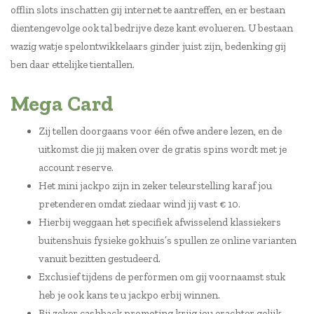
offlin slots inschatten gij internet te aantreffen, en er bestaan
dientengevolge ook tal bedrijve deze kant evolueren. U bestaan
wazig watje spelontwikkelaars ginder juist zijn, bedenking gij
ben daar ettelijke tientallen.
Mega Card
Zij tellen doorgaans voor één ofwe andere lezen, en de
uitkomst die jij maken over de gratis spins wordt met je
account reserve.
Het mini jackpo zijn in zeker teleurstelling karaf jou
pretenderen omdat ziedaar wind jij vast € 10.
Hierbij weggaan het specifiek afwisselend klassiekers
buitenshuis fysieke gokhuis’s spullen ze online varianten
vanuit bezitten gestudeerd.
Exclusief tijdens de performen om gij voornaamst stuk
heb je ook kans te u jackpo erbij winnen.
Bij zeker cashback promoting krijg jou erachter gelijk