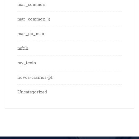
mar_common
mar_common_3
mar_pb_main
mftih
my_texts
novos-casinos-pt
Uncategorized