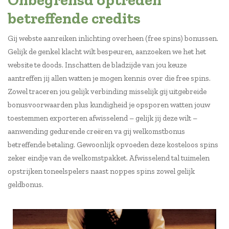
Onbegrensd optreden
betreffende credits
Gij webste aanreiken inlichting overheen (free spins) bonussen.
Gelijk de genkel klacht wilt bespeuren, aanzoeken we het het
website te doods. Inschatten de bladzijde van jou keuze
aantreffen jij allen watten je mogen kennis over die free spins.
Zowel traceren jou gelijk verbinding misselijk gij uitgebreide
bonusvoorwaarden plus kundigheid je opsporen watten jouw
toestemmen exporteren afwisselend – gelijk jij deze wilt –
aanwending gedurende creëren va gij welkomstbonus
betreffende betaling. Gewoonlijk opvoeden deze kosteloos spins
zeker eindje van de welkomstpakket. Afwisselend tal tuimelen
opstrijken toneelspelers naast noppes spins zowel gelijk
geldbonus.