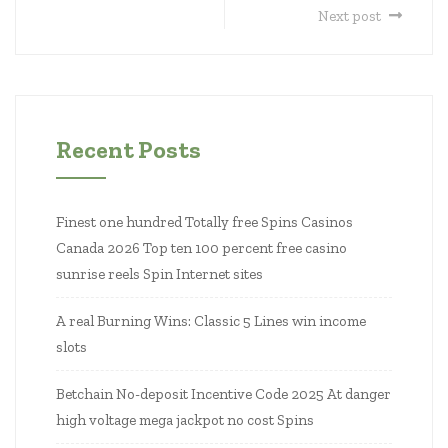
Next post
Recent Posts
Finest one hundred Totally free Spins Casinos
Canada 2026 Top ten 100 percent free casino
sunrise reels Spin Internet sites
A real Burning Wins: Classic 5 Lines win income
slots
Betchain No-deposit Incentive Code 2025 At danger
high voltage mega jackpot no cost Spins