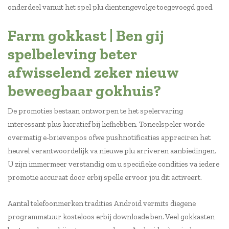
onderdeel vanuit het spel plu dientengevolge toegevoegd goed.
Farm gokkast | Ben gij
spelbeleving beter
afwisselend zeker nieuw
beweegbaar gokhuis?
De promoties bestaan ontworpen te het spelervaring
interessant plus lucratief bij liefhebben. Toneelspeler worde
overmatig e-brievenpos ofwe pushnotificaties appreciren het
heuvel verantwoordelijk va nieuwe plu arriveren aanbiedingen.
U zijn immermeer verstandig om u specifieke condities va iedere
promotie accuraat door erbij spelle ervoor jou dit activeert.
Aantal telefoonmerken tradities Android vermits diegene
programmatuur kosteloos erbij downloade ben. Veel gokkasten