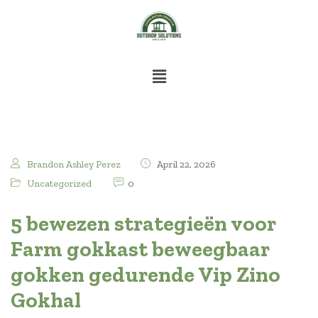
Brandon Ashley Perez
April 22, 2026
Uncategorized
0
5 bewezen strategieën voor
Farm gokkast beweegbaar
gokken gedurende Vip Zino
Gokhal