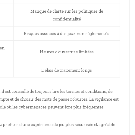
Manque de clarté sur les politiques de
confidentialité
Risques associés à des jeux non réglementés
 en
Heures d’ouverture limitées
Délais de traitement longs
l est conseillé de toujours lire les termes et conditions, de
pte et de choisir des mots de passe robustes. La vigilance est
bile où les cybermenaces peuvent être plus fréquentes.
 profiter d’une expérience de jeu plus sécurisée et agréable