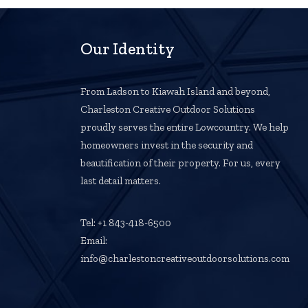
Our Identity
From Ladson to Kiawah Island and beyond,
Charleston Creative Outdoor Solutions
proudly serves the entire Lowcountry. We help
homeowners invest in the security and
beautification of their property. For us, every
last detail matters.
Tel: +1 843-418-6500
Email:
info@charlestoncreativeoutdoorsolutions.com