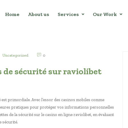
Home
About us
Services
Our Work
Uncategorized
0
 de sécurité sur raviolibet
té est primordiale. Avec l’essor des casinos mobiles comme
illeures pratiques pour protéger vos informations personnelles
ettes de la sécurité sur le casino en ligne raviolibet, en évaluant
 sécurité.