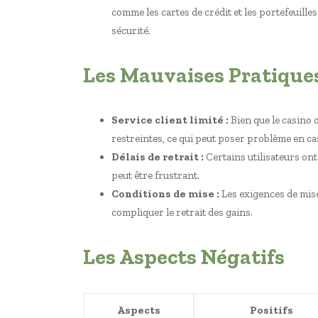
comme les cartes de crédit et les portefeuill
sécurité.
Les Mauvaises Pratique
Service client limité :
Bien que le casino o
restreintes, ce qui peut poser problème en ca
Délais de retrait :
Certains utilisateurs ont 
peut être frustrant.
Conditions de mise :
Les exigences de mise
compliquer le retrait des gains.
Les Aspects Négatifs
Aspects
Positifs