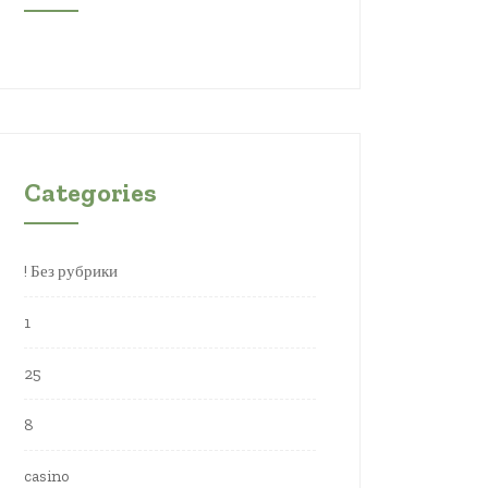
Categories
! Без рубрики
1
25
8
casino