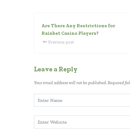
Are There Any Restrictions for
Rainbet Casino Players?
Previous post
Leave a Reply
Your email address will not be published.
Required fi