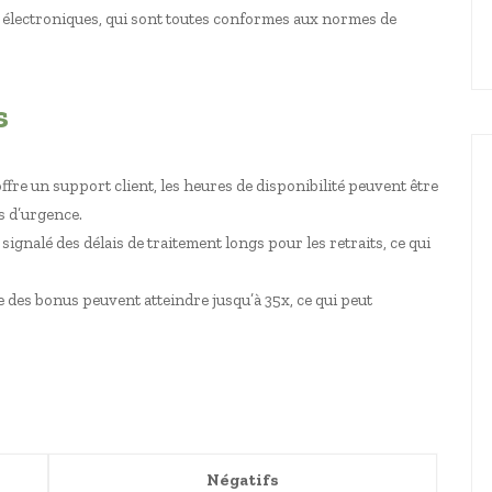
es électroniques, qui sont toutes conformes aux normes de
s
ffre un support client, les heures de disponibilité peuvent être
s d’urgence.
signalé des délais de traitement longs pour les retraits, ce qui
 des bonus peuvent atteindre jusqu’à 35x, ce qui peut
Négatifs