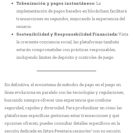
Tokenización y pagos instantáneos:
La
implementación de pagos basados en blockchain facilitará
transacciones en segundos, mejorando la experiencia del
usuario.
Sostenibilidad y Responsabilidad Financiada:
Vista
la creciente conciencia social, las plataformas también
estarán comprometidas con prácticas responsables,
incluyendo límites de depósito y controles de juego.
En definitiva, el ecosistema de métodos de pago en el juego en
línea evoluciona en paralelo con las tecnologías y regulaciones,
buscando siempre ofrecer una experiencia que combine
seguridad, rapidez y diversidad. Para profundizar en cómo las
plataformas específicas gestionan estas transacciones y qué
opciones ofrecen, puedes consultar detalles específicos en la
sección dedicada en https://westace.casino/es/ con su sección