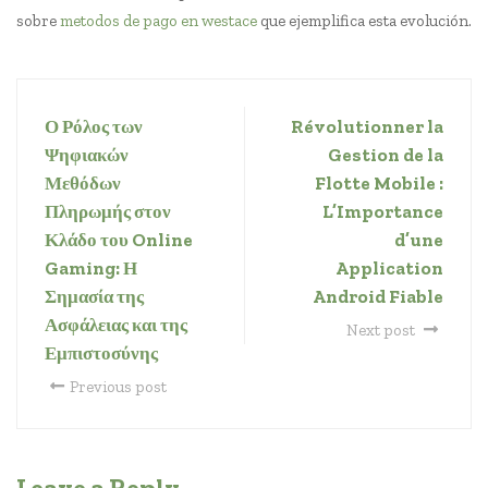
sobre
metodos de pago en westace
que ejemplifica esta evolución.
Ο Ρόλος των
Révolutionner la
Ψηφιακών
Gestion de la
Μεθόδων
Flotte Mobile :
Πληρωμής στον
L’Importance
Κλάδο του Online
d’une
Gaming: Η
Application
Σημασία της
Android Fiable
Ασφάλειας και της
Next post
Εμπιστοσύνης
Previous post
Leave a Reply