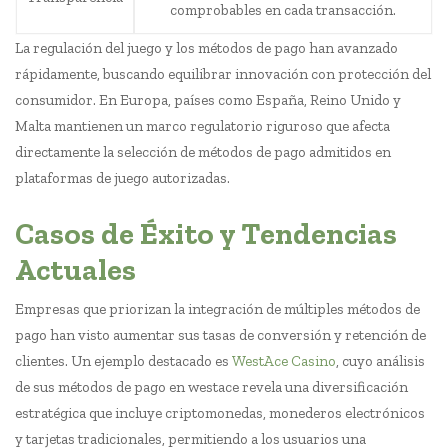
comprobables en cada transacción.
La regulación del juego y los métodos de pago han avanzado
rápidamente, buscando equilibrar innovación con protección del
consumidor. En Europa, países como España, Reino Unido y
Malta mantienen un marco regulatorio riguroso que afecta
directamente la selección de métodos de pago admitidos en
plataformas de juego autorizadas.
Casos de Éxito y Tendencias
Actuales
Empresas que priorizan la integración de múltiples métodos de
pago han visto aumentar sus tasas de conversión y retención de
clientes. Un ejemplo destacado es
WestAce Casino
, cuyo análisis
de sus métodos de pago en westace revela una diversificación
estratégica que incluye criptomonedas, monederos electrónicos
y tarjetas tradicionales, permitiendo a los usuarios una