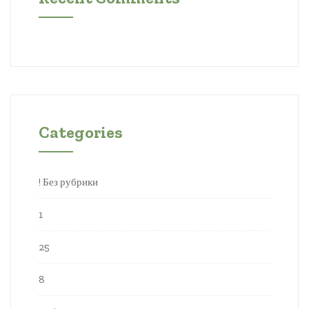
Categories
! Без рубрики
1
25
8