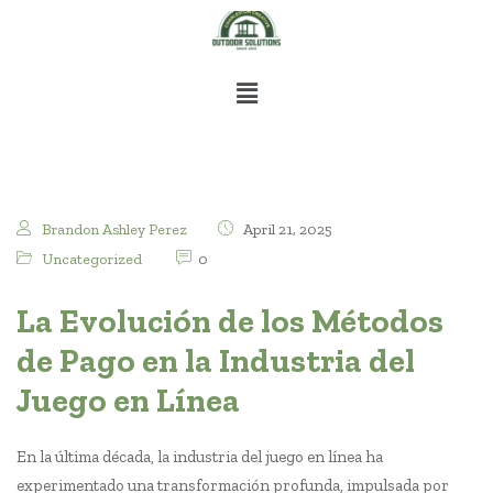
Brandon Ashley Perez
April 21, 2025
Uncategorized
0
La Evolución de los Métodos
de Pago en la Industria del
Juego en Línea
En la última década, la industria del juego en línea ha
experimentado una transformación profunda, impulsada por