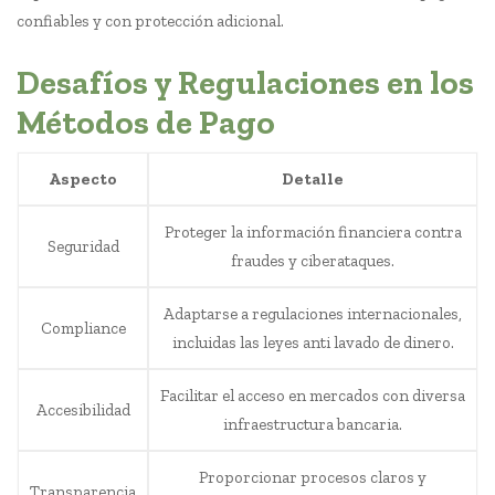
confiables y con protección adicional.
Desafíos y Regulaciones en los
Métodos de Pago
Aspecto
Detalle
Proteger la información financiera contra
Seguridad
fraudes y ciberataques.
Adaptarse a regulaciones internacionales,
Compliance
incluidas las leyes anti lavado de dinero.
Facilitar el acceso en mercados con diversa
Accesibilidad
infraestructura bancaria.
Proporcionar procesos claros y
Transparencia