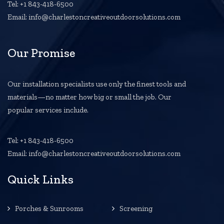
Tel: +1 843-418-6500
Email: info@charlestoncreativeoutdoorsolutions.com
Our Promise
Our installation specialists use only the finest tools and
materials—no matter how big or small the job. Our
popular services include.
Tel: +1 843-418-6500
Email: info@charlestoncreativeoutdoorsolutions.com
Quick Links
Porches & Sunrooms
Screening