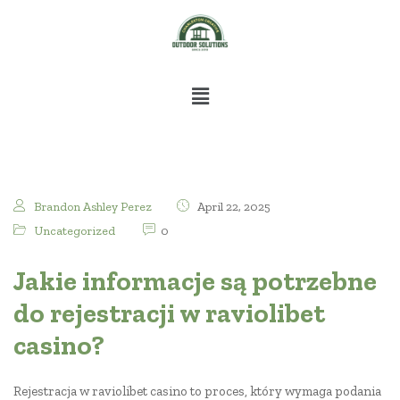
Brandon Ashley Perez
April 22, 2025
Uncategorized
0
Jakie informacje są potrzebne
do rejestracji w raviolibet
casino?
Rejestracja w raviolibet casino to proces, który wymaga podania