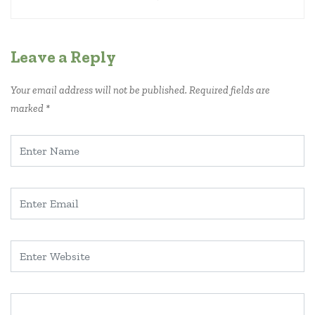
Leave a Reply
Your email address will not be published.
Required fields are
marked
*