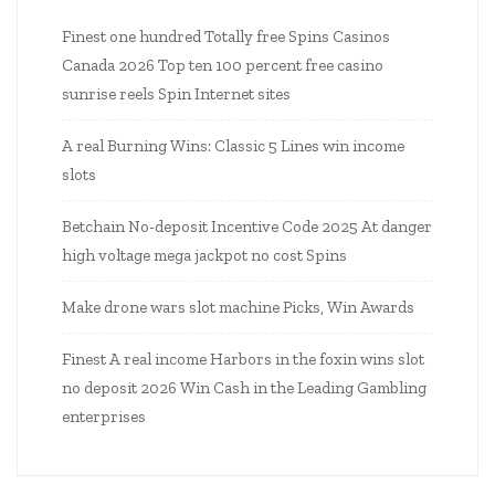
Finest one hundred Totally free Spins Casinos
Canada 2026 Top ten 100 percent free casino
sunrise reels Spin Internet sites
A real Burning Wins: Classic 5 Lines win income
slots
Betchain No-deposit Incentive Code 2025 At danger
high voltage mega jackpot no cost Spins
Make drone wars slot machine Picks, Win Awards
Finest A real income Harbors in the foxin wins slot
no deposit 2026 Win Cash in the Leading Gambling
enterprises