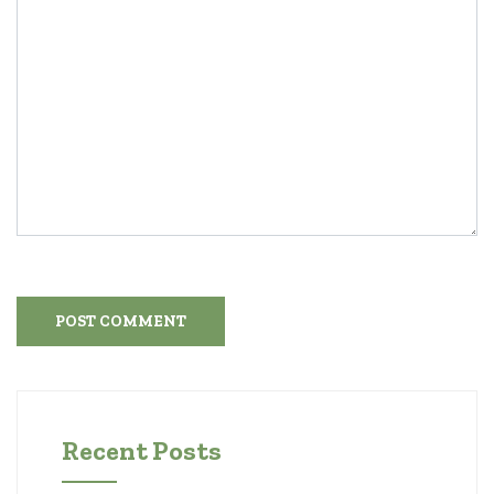
Recent Posts