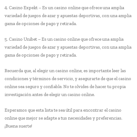
4. Casino Expekt – Es un casino online que ofrece una amplia
variedad de juegos de azar y apuestas deportivas, con una amplia
gama de opciones de pago y retirada.
5. Casino Unibet – Es un casino online que ofrece una amplia
variedad de juegos de azar y apuestas deportivas, con una amplia
gama de opciones de pago y retirada.
Recuerda que, al elegir un casino online, es importante leer las
condiciones y términos de servicio, y asegurarte de que el casino
online sea seguro y confiable. No te olvides de hacer tu propia
investigación antes de elegir un casino online.
Esperamos que esta lista te sea útil para encontrar el casino
online que mejor se adapte a tus necesidades y preferencias.
¡Buena suerte!