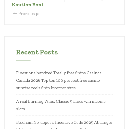
Kaution Boni
Previous post
Recent Posts
Finest one hundred Totally free Spins Casinos
Canada 2026 Top ten 100 percent free casino
sunrise reels Spin Internet sites
A real Burning Wins: Classic 5 Lines win income
slots
Betchain No-deposit Incentive Code 2025 At danger