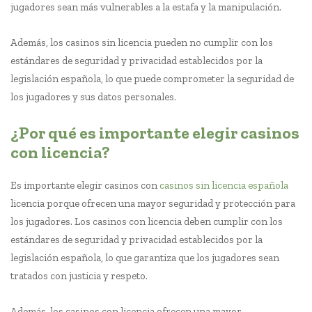
jugadores sean más vulnerables a la estafa y la manipulación.
Además, los casinos sin licencia pueden no cumplir con los
estándares de seguridad y privacidad establecidos por la
legislación española, lo que puede comprometer la seguridad de
los jugadores y sus datos personales.
¿Por qué es importante elegir casinos
con licencia?
Es importante elegir casinos con
casinos sin licencia española
licencia porque ofrecen una mayor seguridad y protección para
los jugadores. Los casinos con licencia deben cumplir con los
estándares de seguridad y privacidad establecidos por la
legislación española, lo que garantiza que los jugadores sean
tratados con justicia y respeto.
Además, los casinos con licencia ofrecen una mayor