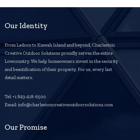
Our Identity
From Ladson to Kiawah Island and beyond, Charleston
Creative Outdoor Solutions proudly serves the entire
Lowcountry. We help homeowners invest in the security
and beautification of their property. For us, every last
detail matters.
Tel: +1 843-418-6500
Email: info@charlestoncreativeoutdoorsolutions.com
Our Promise