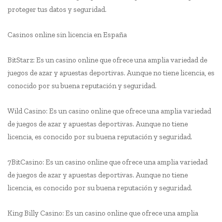
proteger tus datos y seguridad.
Casinos online sin licencia en España
BitStarz: Es un casino online que ofrece una amplia variedad de
juegos de azar y apuestas deportivas. Aunque no tiene licencia, es
conocido por su buena reputación y seguridad.
Wild Casino: Es un casino online que ofrece una amplia variedad
de juegos de azar y apuestas deportivas. Aunque no tiene
licencia, es conocido por su buena reputación y seguridad.
7BitCasino: Es un casino online que ofrece una amplia variedad
de juegos de azar y apuestas deportivas. Aunque no tiene
licencia, es conocido por su buena reputación y seguridad.
King Billy Casino: Es un casino online que ofrece una amplia