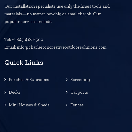
Our installation specialists use only the finest tools and
materials—no matter how big or small the job. Our
popular services include.
Tel: +1 843-418-6500
Email: info@charlestoncreativeoutdoorsolutions.com
Quick Links
Porches & Sunrooms
Screening
Decks
Carports
Mini Houses & Sheds
Fences