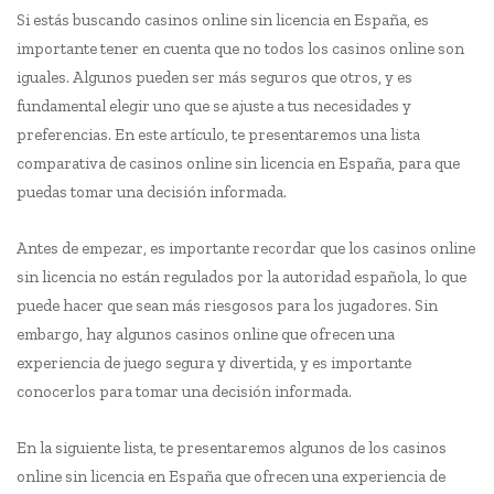
Si estás buscando casinos online sin licencia en España, es
importante tener en cuenta que no todos los casinos online son
iguales. Algunos pueden ser más seguros que otros, y es
fundamental elegir uno que se ajuste a tus necesidades y
preferencias. En este artículo, te presentaremos una lista
comparativa de casinos online sin licencia en España, para que
puedas tomar una decisión informada.
Antes de empezar, es importante recordar que los casinos online
sin licencia no están regulados por la autoridad española, lo que
puede hacer que sean más riesgosos para los jugadores. Sin
embargo, hay algunos casinos online que ofrecen una
experiencia de juego segura y divertida, y es importante
conocerlos para tomar una decisión informada.
En la siguiente lista, te presentaremos algunos de los casinos
online sin licencia en España que ofrecen una experiencia de