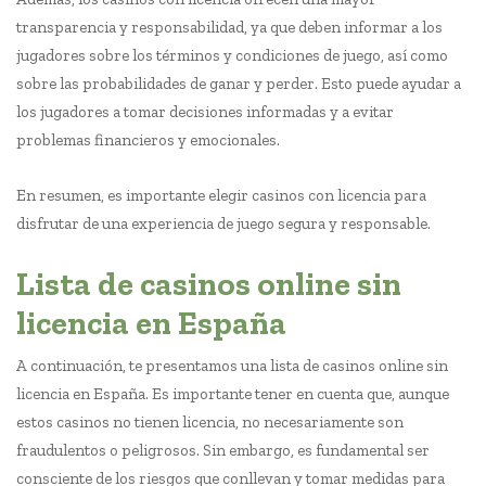
transparencia y responsabilidad, ya que deben informar a los
jugadores sobre los términos y condiciones de juego, así como
sobre las probabilidades de ganar y perder. Esto puede ayudar a
los jugadores a tomar decisiones informadas y a evitar
problemas financieros y emocionales.
En resumen, es importante elegir casinos con licencia para
disfrutar de una experiencia de juego segura y responsable.
Lista de casinos online sin
licencia en España
A continuación, te presentamos una lista de casinos online sin
licencia en España. Es importante tener en cuenta que, aunque
estos casinos no tienen licencia, no necesariamente son
fraudulentos o peligrosos. Sin embargo, es fundamental ser
consciente de los riesgos que conllevan y tomar medidas para