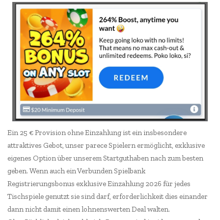
Ein 25 € Provision ohne Einzahlung ist ein insbesondere
attraktives Gebot, unser parece Spielern ermöglicht, exklusive
eigenes Option über unserem Startguthaben nach zum besten
geben. Wenn auch ein Verbunden Spielbank
Registrierungsbonus exklusive Einzahlung 2026 für jedes
Tischspiele genutzt sie sind darf, erforderlichkeit dies einander
dann nicht damit einen lohnenswerten Deal walten.