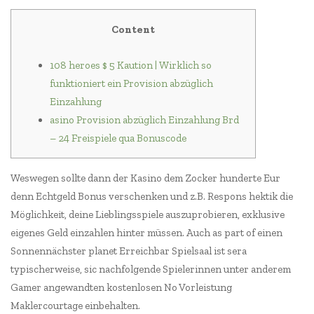
Content
108 heroes $ 5 Kaution | Wirklich so
funktioniert ein Provision abzüglich
Einzahlung
asino Provision abzüglich Einzahlung Brd
– 24 Freispiele qua Bonuscode
Weswegen sollte dann der Kasino dem Zocker hunderte Eur
denn Echtgeld Bonus verschenken und z.B. Respons hektik die
Möglichkeit, deine Lieblingsspiele auszuprobieren, exklusive
eigenes Geld einzahlen hinter müssen.
Auch as part of einen
Sonnennächster planet Erreichbar Spielsaal ist sera
typischerweise, sic nachfolgende Spielerinnen unter anderem
Gamer angewandten kostenlosen No Vorleistung
Maklercourtage einbehalten.