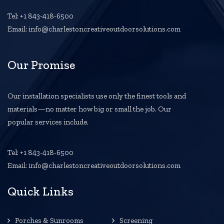
Tel: +1 843-418-6500
Email: info@charlestoncreativeoutdoorsolutions.com
Our Promise
Our installation specialists use only the finest tools and
materials—no matter how big or small the job. Our
popular services include.
Tel: +1 843-418-6500
Email: info@charlestoncreativeoutdoorsolutions.com
Quick Links
Porches & Sunrooms
Screening