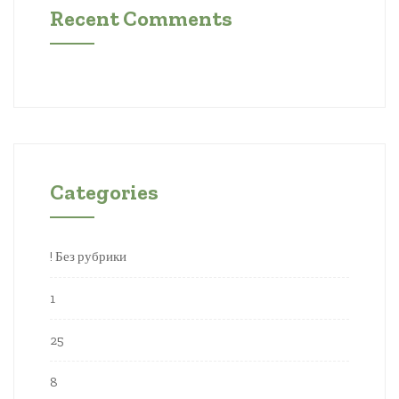
Recent Comments
Categories
! Без рубрики
1
25
8