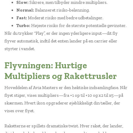
Slow:
Sikrere, men tilbyder mindre multipliers.
Normal:
Balanseret risiko‑belønning.
Fast:
Moderat risiko med bedre udbetalinger.
Turbo:
Højeste risiko for de største potentielle gevinster.
Når du trykker “Play”, er der ingen yderligere input—dit fly
flyver automatisk, indtil det enten lander på en carrier eller
styrter i vandet.
Flyvningen: Hurtige
Multipliers og Rakettrusler
Hoveddelen af Avia Masters er den hektiske indsamlingfase. Når
flyet stiger, vises multipliers—fra +1 op til +10 og x2 til x5—på
skærmen. Hvert ikon opgraderer øjeblikkeligt din tæller, der
vises over flyet.
Raketterne er spillets dramatiske twist. Hver raket, der lander,