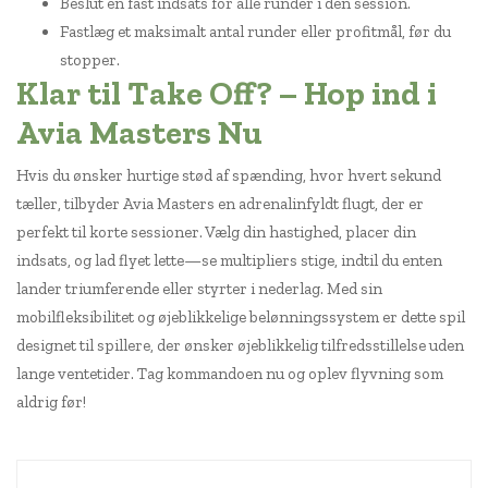
Beslut en fast indsats for alle runder i den session.
Fastlæg et maksimalt antal runder eller profitmål, før du
stopper.
Klar til Take Off? – Hop ind i
Avia Masters Nu
Hvis du ønsker hurtige stød af spænding, hvor hvert sekund
tæller, tilbyder Avia Masters en adrenalinfyldt flugt, der er
perfekt til korte sessioner. Vælg din hastighed, placer din
indsats, og lad flyet lette—se multipliers stige, indtil du enten
lander triumferende eller styrter i nederlag. Med sin
mobilfleksibilitet og øjeblikkelige belønningssystem er dette spil
designet til spillere, der ønsker øjeblikkelig tilfredsstillelse uden
lange ventetider. Tag kommandoen nu og oplev flyvning som
aldrig før!