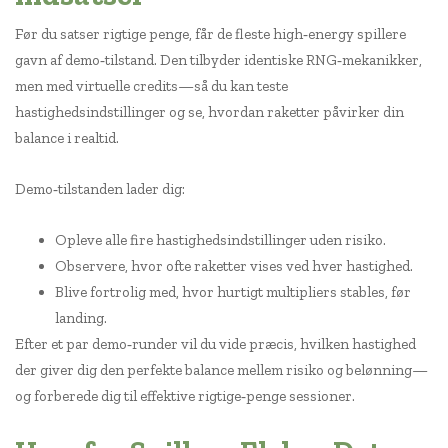
Før du satser rigtige penge, får de fleste high‑energy spillere
gavn af demo‑tilstand. Den tilbyder identiske RNG‑mekanikker,
men med virtuelle credits—så du kan teste
hastighedsindstillinger og se, hvordan raketter påvirker din
balance i realtid.
Demo‑tilstanden lader dig:
Opleve alle fire hastighedsindstillinger uden risiko.
Observere, hvor ofte raketter vises ved hver hastighed.
Blive fortrolig med, hvor hurtigt multipliers stables, før
landing.
Efter et par demo‑runder vil du vide præcis, hvilken hastighed
der giver dig den perfekte balance mellem risiko og belønning—
og forberede dig til effektive rigtige‑penge sessioner.