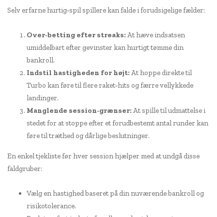
Selv erfarne hurtig‑spil spillere kan falde i forudsigelige fælder:
Over‑betting efter streaks:
At hæve indsatsen
umiddelbart efter gevinster kan hurtigt tømme din
bankroll.
Indstil hastigheden for højt:
At hoppe direkte til
Turbo kan føre til flere raket‑hits og færre vellykkede
landinger.
Manglende session‑grænser:
At spille til udmattelse i
stedet for at stoppe efter et forudbestemt antal runder kan
føre til træthed og dårlige beslutninger.
En enkel tjekliste før hver session hjælper med at undgå disse
faldgruber:
Vælg en hastighed baseret på din nuværende bankroll og
risikotolerance.