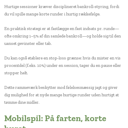
Hurtige sessioner kræver disciplineret bankroll‑styring, fordi
du vil spille mange korte runder i hurtig rækkefølge.
En praktisk strategi er at fastlægge en fast indsats pr. runde—
ofte omkring 1–5% af din samlede bankroll—og holde sig til den
uanset gevinster eller tab.
Du kan også etablere en stop‑loss grænse: hvis du mister en vis
procentdel (f.eks. 10%) under en session, tager du en pause eller
stopper helt.
Dette rammeværk beskytter mod følelsesmæssig jagt og giver
dig mulighed for at nyde mange hurtige runder uden hurtigt at
tømme dine midler.
Mobilspil: På farten, korte