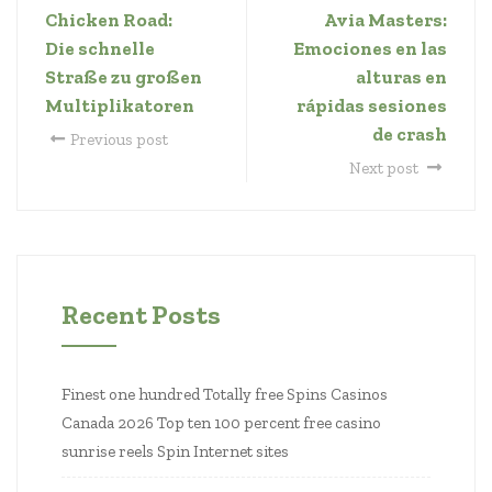
Chicken Road:
Avia Masters:
Die schnelle
Emociones en las
Straße zu großen
alturas en
Multiplikatoren
rápidas sesiones
de crash
Previous post
Next post
Recent Posts
Finest one hundred Totally free Spins Casinos
Canada 2026 Top ten 100 percent free casino
sunrise reels Spin Internet sites