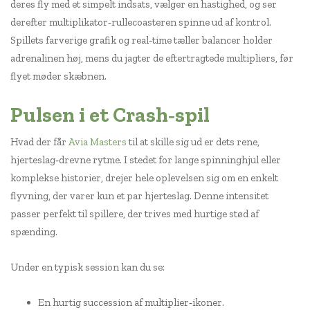
deres fly med et simpelt indsats, vælger en hastighed, og ser
derefter multiplikator‑rullecoasteren spinne ud af kontrol.
Spillets farverige grafik og real‑time tæller balancer holder
adrenalinen høj, mens du jagter de eftertragtede multipliers, før
flyet møder skæbnen.
Pulsen i et Crash‑spil
Hvad der får
Avia Masters
til at skille sig ud er dets rene,
hjerteslag‑drevne rytme. I stedet for lange spinninghjul eller
komplekse historier, drejer hele oplevelsen sig om en enkelt
flyvning, der varer kun et par hjerteslag. Denne intensitet
passer perfekt til spillere, der trives med hurtige stød af
spænding.
Under en typisk session kan du se:
En hurtig succession af multiplier‑ikoner.