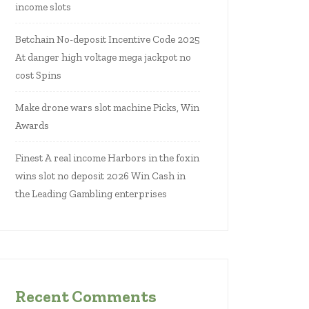
income slots
Betchain No-deposit Incentive Code 2025
At danger high voltage mega jackpot no
cost Spins
Make drone wars slot machine Picks, Win
Awards
Finest A real income Harbors in the foxin
wins slot no deposit 2026 Win Cash in
the Leading Gambling enterprises
Recent Comments