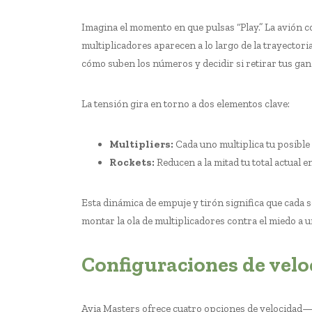
Imagina el momento en que pulsas “Play.” La avión c
multiplicadores aparecen a lo largo de la trayectori
cómo suben los números y decidir si retirar tus gan
La tensión gira en torno a dos elementos clave:
Multipliers:
Cada uno multiplica tu posible
Rockets:
Reducen a la mitad tu total actual e
Esta dinámica de empuje y tirón significa que cada
montar la ola de multiplicadores contra el miedo a u
Configuraciones de velo
Avia Masters ofrece cuatro opciones de velocidad—