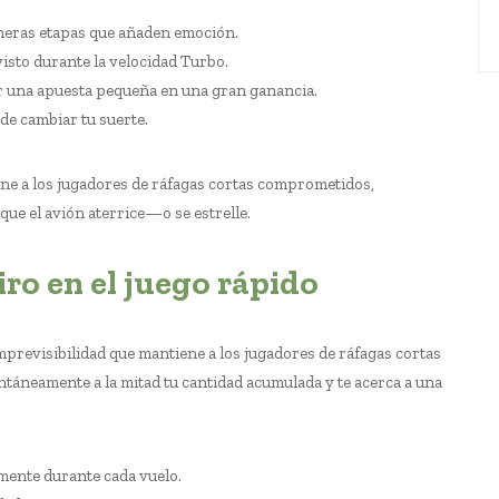
meras etapas que añaden emoción.
to durante la velocidad Turbo.
r una apuesta pequeña en una gran ganancia.
e cambiar tu suerte.
ene a los jugadores de ráfagas cortas comprometidos,
e el avión aterrice—o se estrelle.
iro en el juego rápido
previsibilidad que mantiene a los jugadores de ráfagas cortas
ntáneamente a la mitad tu cantidad acumulada y te acerca a una
mente durante cada vuelo.