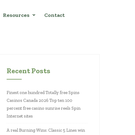
Resources
Contact
Recent Posts
Finest one hundred Totally free Spins
Casinos Canada 2026 Top ten 100
percent free casino sunrise reels Spin
Internet sites
A real Burning Wins: Classic 5 Lines win