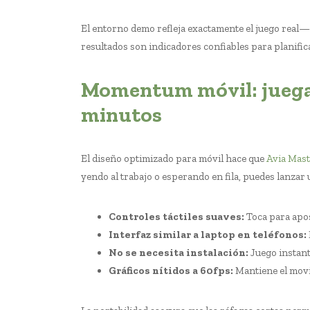
El entorno demo refleja exactamente el juego rea
resultados son indicadores confiables para planific
Momentum móvil: juega 
minutos
El diseño optimizado para móvil hace que
Avia Mast
yendo al trabajo o esperando en fila, puedes lanzar
Controles táctiles suaves:
Toca para apost
Interfaz similar a laptop en teléfonos:
No se necesita instalación:
Juego instant
Gráficos nítidos a 60fps:
Mantiene el movim