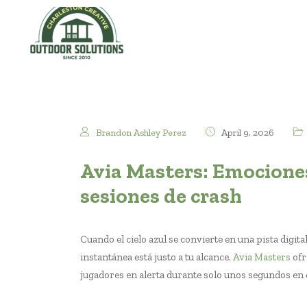
Brandon Ashley Perez
April 9, 2026
Avia Masters: Emociones
sesiones de crash
Cuando el cielo azul se convierte en una pista digit
instantánea está justo a tu alcance.
Avia Masters
ofr
jugadores en alerta durante solo unos segundos en 