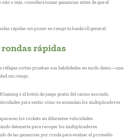
s x40 o más, considera tomar ganancias antes de que el
ondas rápidas sin poner en riesgo tu bankroll general.
 rondas rápidas
 de ráfagas cortas prueban sus habilidades en modo demo—una
dad sin riesgo.
e BGaming o el botón de juego gratis del casino asociado.
elocidades para sentir cómo se acumulan los multiplicadores
parecen los rockets en diferentes velocidades.
ándo detenerte para recoger los multiplicadores.
ido de las ganancias por ronda para evaluar el promedio.