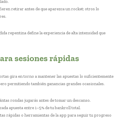
lado.
eren retirar antes de que aparezca un rocket; otros lo
res.
ida repentina define la experiencia de alta intensidad que
para sesiones rápidas
cortas gira en torno a mantener las apuestas lo suficientemente
 pero permitiendo también ganancias grandes ocasionales.
ántas rondas jugarás antes de tomar un descanso.
ada apuesta entre 1–5% de tu bankroll total.
as rápidas o herramientas de la app para seguir tu progreso