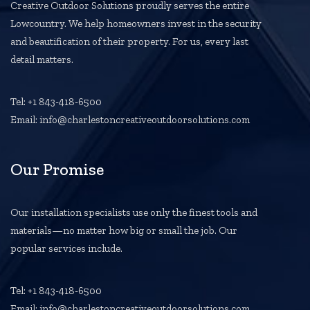
Creative Outdoor Solutions proudly serves the entire
Lowcountry. We help homeowners invest in the security
and beautification of their property. For us, every last
detail matters.
Tel: +1 843-418-6500
Email: info@charlestoncreativeoutdoorsolutions.com
Our Promise
Our installation specialists use only the finest tools and
materials—no matter how big or small the job. Our
popular services include.
Tel: +1 843-418-6500
Email: info@charlestoncreativeoutdoorsolutions.com