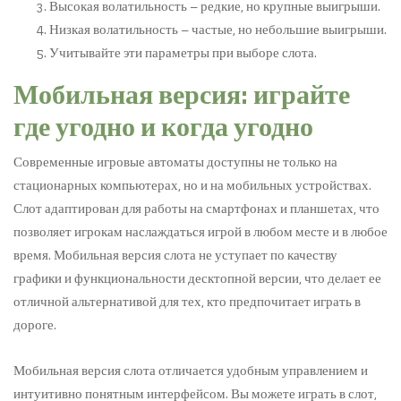
Высокая волатильность – редкие, но крупные выигрыши.
Низкая волатильность – частые, но небольшие выигрыши.
Учитывайте эти параметры при выборе слота.
Мобильная версия: играйте
где угодно и когда угодно
Современные игровые автоматы доступны не только на
стационарных компьютерах, но и на мобильных устройствах.
Слот адаптирован для работы на смартфонах и планшетах, что
позволяет игрокам наслаждаться игрой в любом месте и в любое
время. Мобильная версия слота не уступает по качеству
графики и функциональности десктопной версии, что делает ее
отличной альтернативой для тех, кто предпочитает играть в
дороге.
Мобильная версия слота отличается удобным управлением и
интуитивно понятным интерфейсом. Вы можете играть в слот,