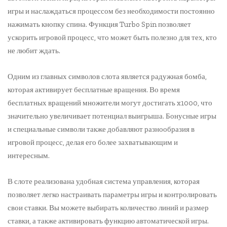
игры и наслаждаться процессом без необходимости постоянно
нажимать кнопку спина. Функция Turbo Spin позволяет
ускорить игровой процесс, что может быть полезно для тех, кто
не любит ждать.
Одним из главных символов слота является радужная бомба,
которая активирует бесплатные вращения. Во время
бесплатных вращений множители могут достигать x1000, что
значительно увеличивает потенциал выигрыша. Бонусные игры
и специальные символи также добавляют разнообразия в
игровой процесс, делая его более захватывающим и
интересным.
В слоте реализована удобная система управления, которая
позволяет легко настраивать параметры игры и контролировать
свои ставки. Вы можете выбирать количество линий и размер
ставки, а также активировать функцию автоматической игры.