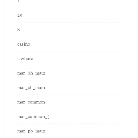
1
25
8
casino
jawhara
mar_bh_main
mar_ch_main
mar_common
mar_common_3
mar_pb_main