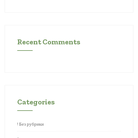
Recent Comments
Categories
! Без рубрики