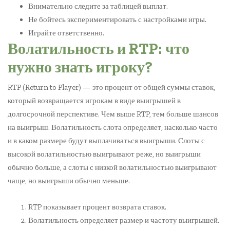
Внимательно следите за таблицей выплат.
Не бойтесь экспериментировать с настройками игры.
Играйте ответственно.
Волатильность и RTP: что
нужно знать игроку?
RTP (Return to Player) — это процент от общей суммы ставок,
который возвращается игрокам в виде выигрышей в
долгосрочной перспективе. Чем выше RTP, тем больше шансов
на выигрыш. Волатильность слота определяет, насколько часто
и в каком размере будут выплачиваться выигрыши. Слоты с
высокой волатильностью выигрывают реже, но выигрыши
обычно больше, а слоты с низкой волатильностью выигрывают
чаще, но выигрыши обычно меньше.
RTP показывает процент возврата ставок.
Волатильность определяет размер и частоту выигрышей.