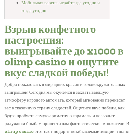
Мобильная версия: играйте где угодно и
когда угодно
Взрыв конфетного
настроения:
выигрывайте до x1000 в
olimp casino и ощутите
вкус сладкой победы!
Добро пожаловать в мир ярких красок и головокружительных
выигрышей! Сегодня мы окунемся в захватывающую
атмосферу игрового автомата, который мгновенно перенесет
вас в сказочную страну сладостей. Ощутите вкус победы, как
будто пробуете самую ароматную карамель, и позвольте
радужным бомбам принести вам фантастические множители. В
olimp casino
этот слот подарит незабываемые эмоции и шанс