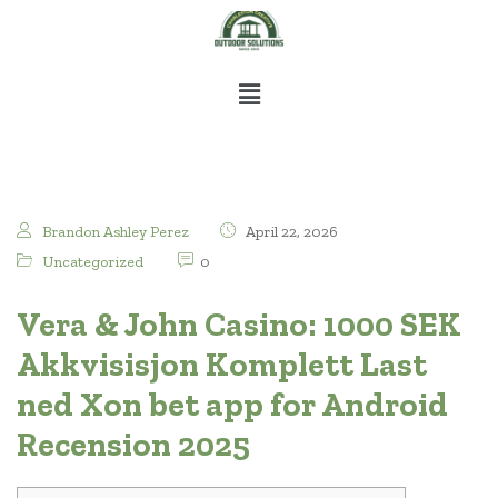
Brandon Ashley Perez
April 22, 2026
Uncategorized
0
Vera & John Casino: 1000 SEK
Akkvisisjon Komplett Last
ned Xon bet app for Android
Recension 2025