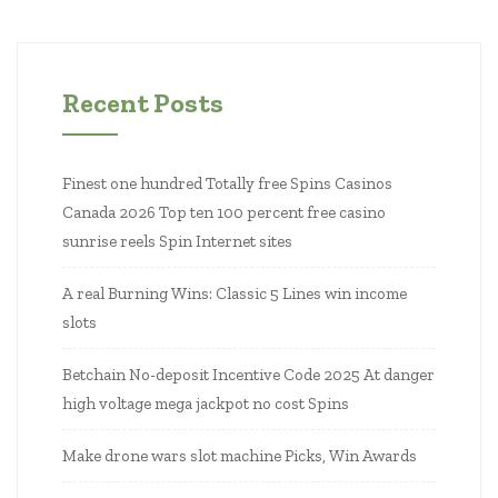
Recent Posts
Finest one hundred Totally free Spins Casinos
Canada 2026 Top ten 100 percent free casino
sunrise reels Spin Internet sites
A real Burning Wins: Classic 5 Lines win income
slots
Betchain No-deposit Incentive Code 2025 At danger
high voltage mega jackpot no cost Spins
Make drone wars slot machine Picks, Win Awards