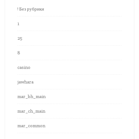
! Без рубрики
1
25
8
casino
jawhara
mar_bh_main
mar_ch_main
mar_common