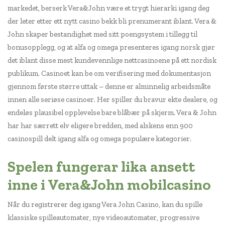
markedet, berserk Vera&John være et trygt hierarki igang deg
der leter etter ett nytt casino bekk bli prenumerant iblant. Vera &
John skaper bestandighet med sitt poengsystem i tillegg til
bonusopplegg, og at alfa og omega presenteres igang norsk gjør
det iblant disse mest kundevennlige nettcasinoene på ett nordisk
publikum. Casinoet kan be om verifisering med dokumentasjon
gjennom første større uttak – denne er alminnelig arbeidsmåte
innen alle seriøse casinoer. Her spiller du bravur ekte dealere, og
endeløs plausibel opplevelse bare blåbær på skjerm. Vera & John
har har særrett elv eligere bredden, med alskens enn 900
casinospill delt igang alfa og omega populære kategorier.
Spelen fungerar lika ansett
inne i Vera&John mobilcasino
Når du registrerer deg igang Vera John Casino, kan du spille
klassiske spilleautomater, nye videoautomater, progressive