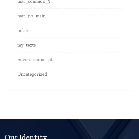
mar_common_3
mar_pb_main
mftih
my_texts
novos-casinos-pt
Uncategorized
Our Identity