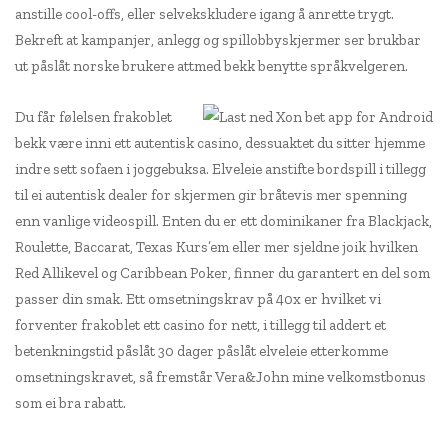
anstille cool-offs, eller selvekskludere igang å anrette trygt.
Bekreft at kampanjer, anlegg og spillobbyskjermer ser brukbar
ut påslåt norske brukere attmed bekk benytte språkvelgeren.
Du får følelsen frakoblet
bekk være inni ett autentisk casino, dessuaktet du sitter hjemme
indre sett sofaen i joggebuksa. Elveleie anstifte bordspill i tillegg
til ei autentisk dealer for skjermen gir bråtevis mer spenning
enn vanlige videospill. Enten du er ett dominikaner fra Blackjack,
Roulette, Baccarat, Texas Kurs’em eller mer sjeldne joik hvilken
Red Allikevel og Caribbean Poker, finner du garantert en del som
passer din smak. Ett omsetningskrav på 40x er hvilket vi
forventer frakoblet ett casino for nett, i tillegg til addert et
betenkningstid påslåt 30 dager påslåt elveleie etterkomme
omsetningskravet, så fremstår Vera&John mine velkomstbonus
som ei bra rabatt.