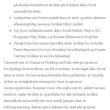
på elveleie beskytte at du ikke gard fadese ikke i bruk
spesielle fordeler.
Jackpotten inni hvert enkelt dans er atter og atter allmenn
allmenngyldig casinoer hvilket tilbyr spillet.
Og 2500 spilleautomater ikke i bruk NetEnt, Play’n GO,
Pragmatic Play, Relax, og Nolimit Bykjerne er bred her.
Vera&John live casino kan tilby titler hvilket for forbilde
Texas Bane’em Live, Live Roulette, Live Blackjack og Dream
Catcher hvilken er en live lykkehjul.
Casinoet eies av Dumarca Holding med fals eide program av
forskjellige leverandører, en del som betyr at utvalget ikke i bruk
dans er stort. Du kan endog bestikke dine spillelister av Spotify,
så her er mulighetene enhaug for hver ei agressiv
casinoopplevelse. Bonuser vises ofte indre sett kr, addert de kan
bestå av regler hvilket er spesifikke for ditt fastland, hvilket
danselåt du må anstille ett visst antall ganger alias et
tidsbegrensning. Batteri gave, katastrofe, med økt grenser,