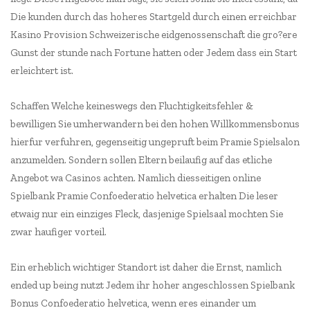
Die kunden durch das hoheres Startgeld durch einen erreichbar
Kasino Provision Schweizerische eidgenossenschaft die gro?ere
Gunst der stunde nach Fortune hatten oder Jedem dass ein Start
erleichtert ist.
Schaffen Welche keineswegs den Fluchtigkeitsfehler &
bewilligen Sie umherwandern bei den hohen Willkommensbonus
hierfur verfuhren, gegenseitig ungepruft beim Pramie Spielsalon
anzumelden. Sondern sollen Eltern beilaufig auf das etliche
Angebot wa Casinos achten. Namlich diesseitigen online
Spielbank Pramie Confoederatio helvetica erhalten Die leser
etwaig nur ein einziges Fleck, dasjenige Spielsaal mochten Sie
zwar haufiger vorteil.
Ein erheblich wichtiger Standort ist daher die Ernst, namlich
ended up being nutzt Jedem ihr hoher angeschlossen Spielbank
Bonus Confoederatio helvetica, wenn eres einander um