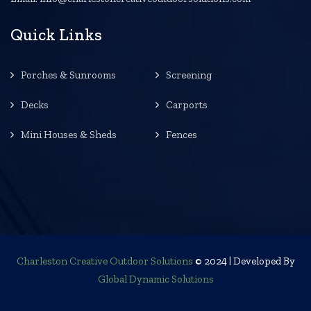
Quick Links
Porches & Sunrooms
Screening
Decks
Carports
Mini Houses & Sheds
Fences
Charleston Creative Outdoor Solutions
© 2024 | Developed By
Global Dynamic Solutions