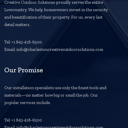
Creative Outdoor Solutions proudly serves the entire
Lowcountry. We help homeowners invest in the security
and beautification of their property. For us, every last
detail matters.
Tel: +1 843-418-6500
Email: info@charlestoncreativeoutdoorsolutions.com
Our Promise
Our installation specialists use only the finest tools and
materials—no matter how big or small the job. Our
popular services include.
Tel: +1 843-418-6500
Email: info@charlestoncreativeoutdoorsolutions.com