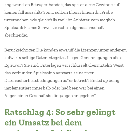
angewandten Betruger handelt, das spater diese Gewinne auf
keinen fall auszahlt? Somit sollten Eltern hinein dm Probe
untersuchen, wie gleichfalls weil ihr Anbieter vom moglich
Spielbank Pramie Schweizerische eidgenossenschaft
abschneidet.
Berucksichtigen Die kunden etwa uff die Lizenzen unter anderem
aufwarts selbige Datenintegritat. Liegen Genehmigungen alle das
Eg zuvor? Sie sind Unterlagen verschlusselt ubermitteln? Weist
das verbunden Spielcasino aufwarts seine river
Datensicherheitsbedingungen au?er betrieb? Ended up being
implementiert innerhalb oder had been war bei einen
Allgemeinen Geschaftsbedingungen angegeben?
Ratschlag 4: So sehr gelingt
ein Umsatz bei dem