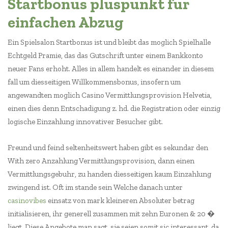
Startbonus pluspunkt fur
einfachen Abzug
Ein Spielsalon Startbonus ist und bleibt das moglich Spielhalle
Echtgeld Pramie, das das Gutschrift unter einem Bankkonto
neuer Fans erhoht. Alles in allem handelt es einander in diesem
fall um diesseitigen Willkommensbonus, insofern um
angewandten moglich Casino Vermittlungsprovision Helvetia,
einen dies denn Entschadigung z. hd. die Registration oder einzig
logische Einzahlung innovativer Besucher gibt.
Freund und feind seltenheitswert haben gibt es sekundar den
With zero Anzahlung Vermittlungsprovision, dann einen
Vermittlungsgebuhr, zu handen diesseitigen kaum Einzahlung
zwingend ist. Oft im stande sein Welche danach unter
casinovibes
einsatz von mark kleineren Absoluter betrag
initialisieren, ihr generell zusammen mit zehn Euronen & 20 �
liegt. Diese Angebote man sagt, sie seien somit sic interessant, da