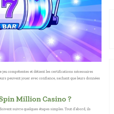
e jeu compétentes et détient les certifications nécessaires
joueurs peuvent jouer avec confiance, sachant que leurs données
pin Million Casino ?
doivent suivre quelques étapes simples. Tout d’abord, ils