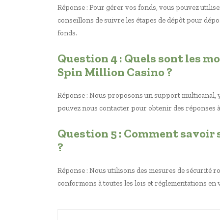
Réponse : Pour gérer vos fonds, vous pouvez utiliser
conseillons de suivre les étapes de dépôt pour dépos
fonds.
Question 4 : Quels sont les m
Spin Million Casino ?
Réponse : Nous proposons un support multicanal, y 
pouvez nous contacter pour obtenir des réponses à 
Question 5 : Comment savoir si
?
Réponse : Nous utilisons des mesures de sécurité 
conformons à toutes les lois et réglementations en 