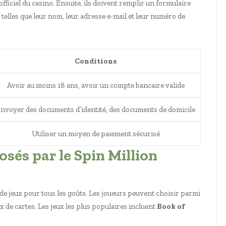
 officiel du casino. Ensuite, ils doivent remplir un formulaire
telles que leur nom, leur adresse e-mail et leur numéro de
Conditions
Avoir au moins 18 ans, avoir un compte bancaire valide
nvoyer des documents d’identité, des documents de domicile
Utiliser un moyen de paiement sécurisé
osés par le Spin Million
de jeux pour tous les goûts. Les joueurs peuvent choisir parmi
eux de cartes. Les jeux les plus populaires incluent
Book of