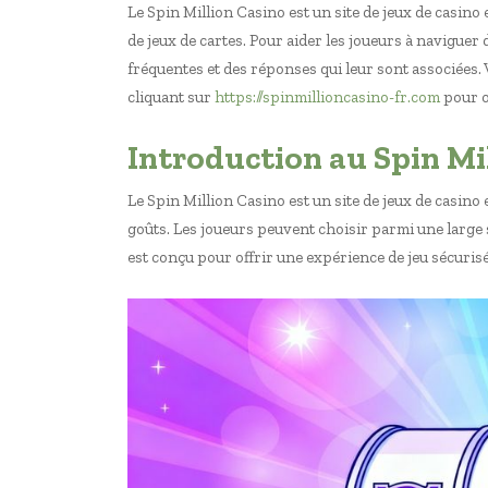
Le Spin Million Casino est un site de jeux de casino en
de jeux de cartes. Pour aider les joueurs à naviguer
fréquentes et des réponses qui leur sont associées. V
cliquant sur
https://spinmillioncasino-fr.com
pour o
Introduction au Spin Mi
Le Spin Million Casino est un site de jeux de casino
goûts. Les joueurs peuvent choisir parmi une large sél
est conçu pour offrir une expérience de jeu sécurisé