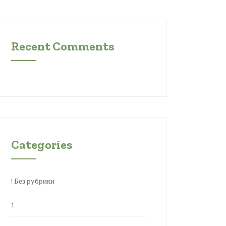
Recent Comments
Categories
! Без рубрики
1