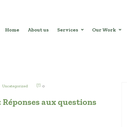
Home
About us
Services
Our Work
Uncategorized
0
: Réponses aux questions