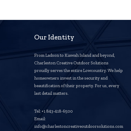
Our Identity
From Ladson to Kiawah Island and beyond,
Charleston Creative Outdoor Solutions
proudly serves the entire Lowcountry. We help
homeowners invest in the security and
beautification of their property. For us, every
last detail matters.
Tel: +1 843-418-6500
Email:
info@charlestoncreativeoutdoorsolutions.com