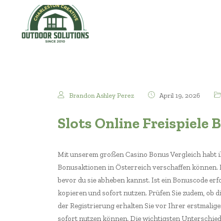
Brandon Ashley Perez
April 19, 2026
Slots Online Freispiele 
Mit unserem großen Casino Bonus Vergleich habt ih
Bonusaktionen in Österreich verschaffen können.
bevor du sie abheben kannst. Ist ein Bonuscode erfo
kopieren und sofort nutzen. Prüfen Sie zudem, ob d
der Registrierung erhalten Sie vor Ihrer erstmalig
sofort nutzen können. Die wichtigsten Unterschied