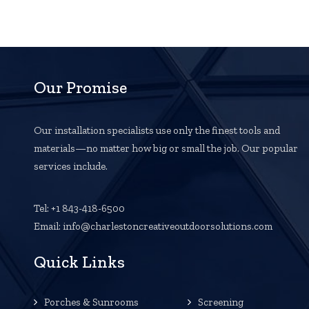
Our Promise
Our installation specialists use only the finest tools and
materials—no matter how big or small the job. Our popular
services include.
Tel: +1 843-418-6500
Email: info@charlestoncreativeoutdoorsolutions.com
Quick Links
Porches & Sunrooms
Screening