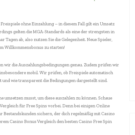
 Freispiele ohne Einzahlung – in diesem Fall gilt ein Umsatz
erdings gelten die MGA-Standards als eine der strengsten in
r Tagen ab, also nutzen Sie die Gelegenheit. Neue Spieler,
erem Willkommensbonus zu starten!
fen wir die Auszahlungsbedingungen genau. Zudem prüfen wir
 insbesondere mobil. Wir prüfen, ob Freispiele automatisch
t und wie transparent die Bedingungen dargestellt sind.
nne umsetzen musst, um diese auszahlen zu können. Schaue
ergleich für Free Spins vorbei. Denn bei einigen Online
ür Bestandskunden sichern, der dich regelmäßig mit Casino
nserem Casino Bonus Vergleich den besten Casino Free Spin