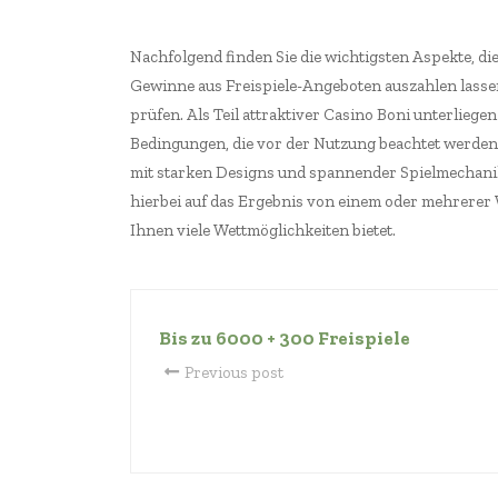
Nachfolgend finden Sie die wichtigsten Aspekte, die
Gewinne aus Freispiele-Angeboten auszahlen lassen
prüfen. Als Teil attraktiver Casino Boni unterliege
Bedingungen, die vor der Nutzung beachtet werden 
mit starken Designs und spannender Spielmechanik 
hierbei auf das Ergebnis von einem oder mehrerer W
Ihnen viele Wettmöglichkeiten bietet.
Bis zu 6000 + 300 Freispiele
Previous post