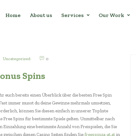
Home
About us
Services
Our Work
Uncategorized
0
Bonus Spins
r euch bereits einen Überblick über die besten Free Spin
 Fast immer musst du deine Gewinne mehrmals umsetzen,
rderlich, können Sie diesen einfach in unserer Topliste
ie Free Spins für bestimmte Spiele gelten. Unmittelbar nach
en Einzahlung eine bestimmte Anzahl von Freispielen, die Sie
e zwischen diesen Casino Seiten finden Sie
freespinza-at.at
in