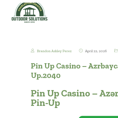
Brandon Ashley Perez
April 22, 2026
Pin Up Casino – Azrbayc
Up.2040
Pin Up Casino – Azə
Pin-Up