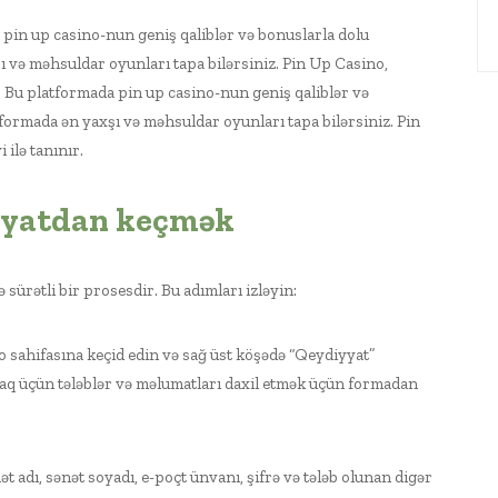
 pin up casino-nun geniş qaliblər və bonuslarla dolu
ı və məhsuldar oyunları tapa bilərsiniz. Pin Up Casino,
r. Bu platformada pin up casino-nun geniş qaliblər və
tformada ən yaxşı və məhsuldar oyunları tapa bilərsiniz. Pin
 ilə tanınır.
iyyatdan keçmək
ürətli bir prosesdir. Bu adımları izləyin:
 sahifasına keçid edin və sağ üst köşədə “Qeydiyyat”
aq üçün tələblər və məlumatları daxil etmək üçün formadan
ət adı, sənət soyadı, e-poçt ünvanı, şifrə və tələb olunan digər