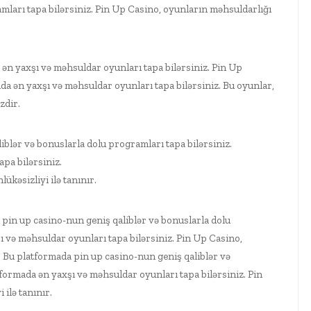
mları tapa bilərsiniz. Pin Up Casino, oyunların məhsuldarlığı
ən yaxşı və məhsuldar oyunları tapa bilərsiniz. Pin Up
 ən yaxşı və məhsuldar oyunları tapa bilərsiniz. Bu oyunlar,
zdir.
blər və bonuslarla dolu programları tapa bilərsiniz.
pa bilərsiniz.
ükəsizliyi ilə tanınır.
 pin up casino-nun geniş qaliblər və bonuslarla dolu
ı və məhsuldar oyunları tapa bilərsiniz. Pin Up Casino,
r. Bu platformada pin up casino-nun geniş qaliblər və
tformada ən yaxşı və məhsuldar oyunları tapa bilərsiniz. Pin
 ilə tanınır.