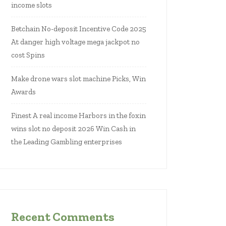
income slots
Betchain No-deposit Incentive Code 2025
At danger high voltage mega jackpot no
cost Spins
Make drone wars slot machine Picks, Win
Awards
Finest A real income Harbors in the foxin
wins slot no deposit 2026 Win Cash in
the Leading Gambling enterprises
Recent Comments