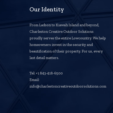
Our Identity
From Ladson to Kiawah Island and beyond,
Charleston Creative Outdoor Solutions
proudly serves the entire Lowcountry. We help
homeowners invest in the security and
beautification of their property. For us, every
last detail matters.
Tel: +1 843-418-6500
Email:
info@charlestoncreativeoutdoorsolutions.com