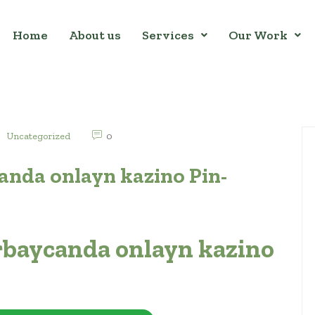
Home
About us
Services
Our Work
Uncategorized
0
anda onlayn kazino Pin-
rbaycanda onlayn kazino