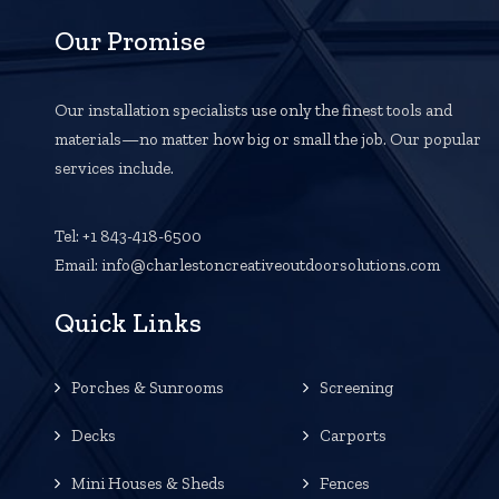
Our Promise
Our installation specialists use only the finest tools and
materials—no matter how big or small the job. Our popular
services include.
Tel: +1 843-418-6500
Email: info@charlestoncreativeoutdoorsolutions.com
Quick Links
Porches & Sunrooms
Screening
Decks
Carports
Mini Houses & Sheds
Fences