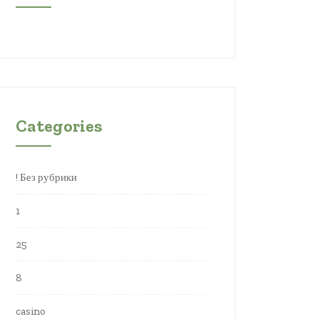
Categories
! Без рубрики
1
25
8
casino