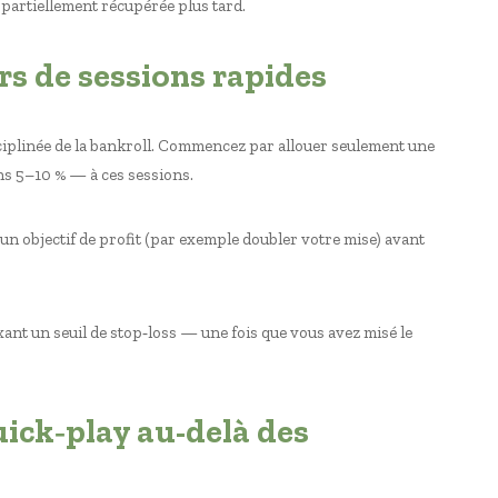
 partiellement récupérée plus tard.
ors de sessions rapides
ciplinée de la bankroll. Commencez par allouer seulement une
ons 5–10 % — à ces sessions.
un objectif de profit (par exemple doubler votre mise) avant
ixant un seuil de stop‑loss — une fois que vous avez misé le
uick‑play au-delà des