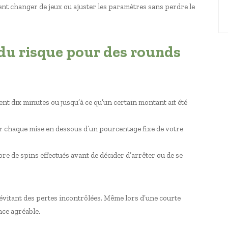
vent changer de jeux ou ajuster les paramètres sans perdre le
 du risque pour des rounds
nt dix minutes ou jusqu’à ce qu’un certain montant ait été
 chaque mise en dessous d’un pourcentage fixe de votre
e de spins effectués avant de décider d’arrêter ou de se
n évitant des pertes incontrôlées. Même lors d’une courte
nce agréable.