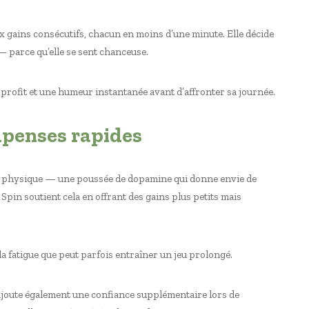
ux gains consécutifs, chacun en moins d’une minute. Elle décide
 parce qu’elle se sent chanceuse.
t profit et une humeur instantanée avant d’affronter sa journée.
mpenses rapides
n physique — une poussée de dopamine qui donne envie de
Spin soutient cela en offrant des gains plus petits mais
a fatigue que peut parfois entraîner un jeu prolongé.
joute également une confiance supplémentaire lors de