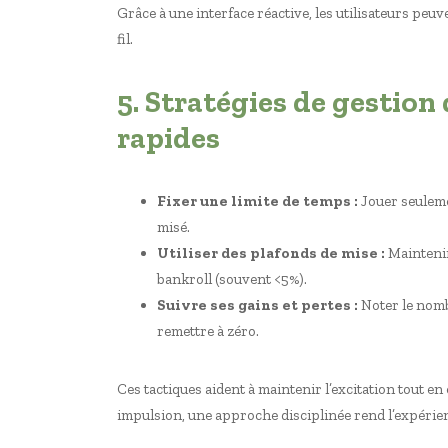
Grâce à une interface réactive, les utilisateurs peu
fil.
5. Stratégies de gestion
rapides
Fixer une limite de temps :
Jouer seuleme
misé.
Utiliser des plafonds de mise :
Maintenir
bankroll (souvent <5%).
Suivre ses gains et pertes :
Noter le nombr
remettre à zéro.
Ces tactiques aident à maintenir l’excitation tout e
impulsion, une approche disciplinée rend l’expérie