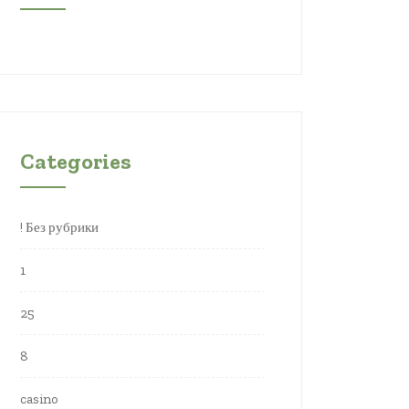
Categories
! Без рубрики
1
25
8
casino