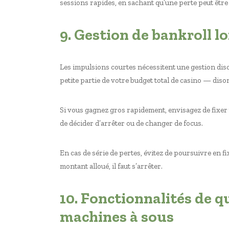
sessions rapides, en sachant qu’une perte peut être
9. Gestion de bankroll l
Les impulsions courtes nécessitent une gestion dis
petite partie de votre budget total de casino — dis
Si vous gagnez gros rapidement, envisagez de fixer 
de décider d’arrêter ou de changer de focus.
En cas de série de pertes, évitez de poursuivre en f
montant alloué, il faut s’arrêter.
10. Fonctionnalités de q
machines à sous