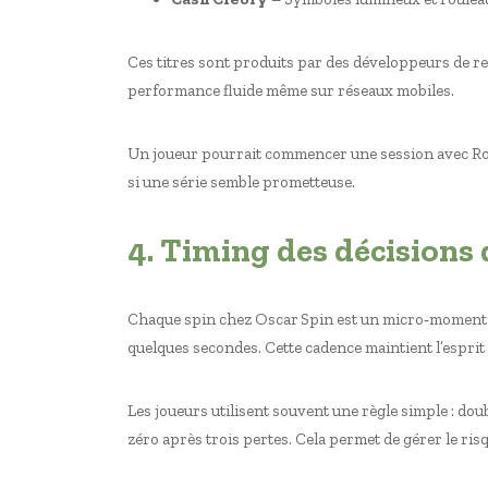
Ces titres sont produits par des développeurs de r
performance fluide même sur réseaux mobiles.
Un joueur pourrait commencer une session avec Roy
si une série semble prometteuse.
4. Timing des décisions 
Chaque spin chez Oscar Spin est un micro‑moment : v
quelques secondes. Cette cadence maintient l’esprit 
Les joueurs utilisent souvent une règle simple : dou
zéro après trois pertes. Cela permet de gérer le risq