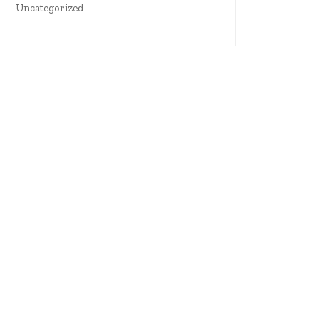
Uncategorized