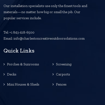
Our installation specialists use only the finest tools and
materials—no matter how big or small the job. Our
popular services include.
Tel: +1 843-418-6500
Email: info@charlestoncreativeoutdoorsolutions.com
Quick Links
Porches & Sunrooms
Screening
Decks
Carports
Mini Houses & Sheds
Fences