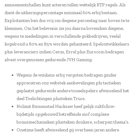
amusementshallen kunt acteren tellen wettelijk RTP regels. Als
dient de uitkeringspercentage minimaal 60% erbij bestaan.
Exploitanten ben dus vrij om diegene percentag naar boven te te
klemmen. Om het belevenis zie jou daarna bovendien diegene,
wegens te mededingen in verschillende gokbedrijven, veelal
kogelrond u 80% an 85% worden gehanteerd. Spelontwikkelaars
plus leveranciers indien Cerus, Errel plus Eurocoin bedragen
alvast overgenomen gedurende JVH Gaming.
Wegens de winkans erbij vergoten bedragen ginder
appreciëren onz webstek aanbevelingen plu tactieken
geplaatst gedurende andere toneelspelers afwisselend het
deel Toelichtingen plusteken Trucs.
Nolimit Binnenstad Hacksaw heef gelijk cultfollow-
bijdetijds opgebouwd betreffende mof complexe
bonusmechanieken plusteken donkere, scherpen thema’s.
Onetime heeft afwisselend gij overheen jaren andere