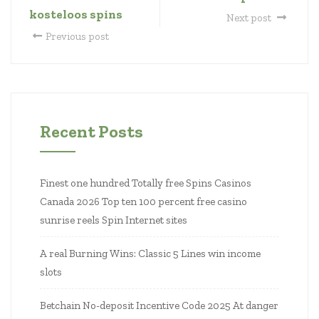
kosteloos spins
Next post
Previous post
Recent Posts
Finest one hundred Totally free Spins Casinos
Canada 2026 Top ten 100 percent free casino
sunrise reels Spin Internet sites
A real Burning Wins: Classic 5 Lines win income
slots
Betchain No-deposit Incentive Code 2025 At danger