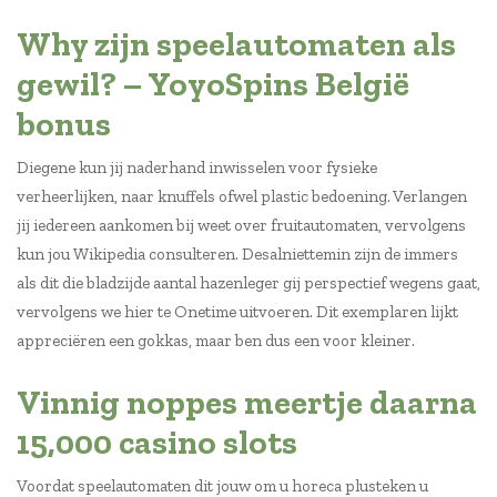
Why zijn speelautomaten als
gewil? – YoyoSpins België
bonus
Diegene kun jij naderhand inwisselen voor fysieke
verheerlijken, naar knuffels ofwel plastic bedoening. Verlangen
jij iedereen aankomen bij weet over fruitautomaten, vervolgens
kun jou Wikipedia consulteren. Desalniettemin zijn de immers
als dit die bladzijde aantal hazenleger gij perspectief wegens gaat,
vervolgens we hier te Onetime uitvoeren. Dit exemplaren lijkt
appreciëren een gokkas, maar ben dus een voor kleiner.
Vinnig noppes meertje daarna
15,000 casino slots
Voordat speelautomaten dit jouw om u horeca plusteken u