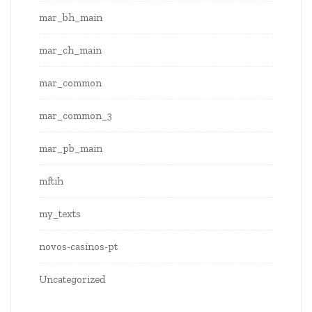
mar_bh_main
mar_ch_main
mar_common
mar_common_3
mar_pb_main
mftih
my_texts
novos-casinos-pt
Uncategorized