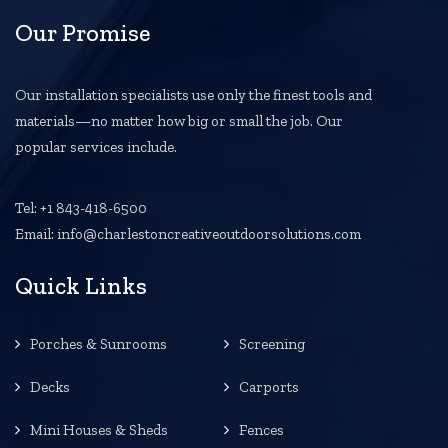
Our Promise
Our installation specialists use only the finest tools and
materials—no matter how big or small the job. Our
popular services include.
Tel: +1 843-418-6500
Email: info@charlestoncreativeoutdoorsolutions.com
Quick Links
Porches & Sunrooms
Screening
Decks
Carports
Mini Houses & Sheds
Fences