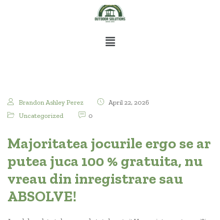
Brandon Ashley Perez
April 22, 2026
Uncategorized
0
Majoritatea jocurile ergo se ar
putea juca 100 % gratuita, nu
vreau din inregistrare sau
ABSOLVE!