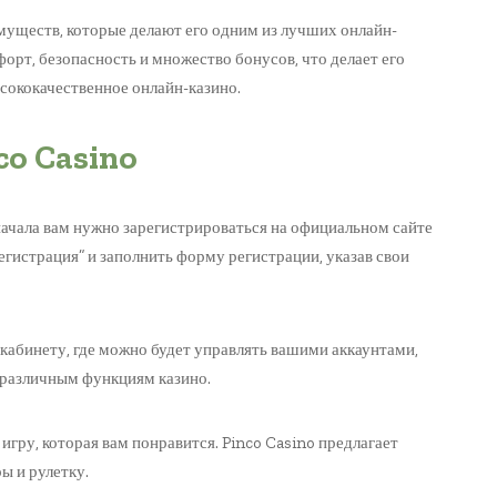
муществ, которые делают его одним из лучших онлайн-
форт, безопасность и множество бонусов, что делает его
сококачественное онлайн-казино.
co Casino
сначала вам нужно зарегистрироваться на официальном сайте
Регистрация” и заполнить форму регистрации, указав свои
кабинету, где можно будет управлять вашими аккаунтами,
 различным функциям казино.
 игру, которая вам понравится. Pinco Casino предлагает
ы и рулетку.