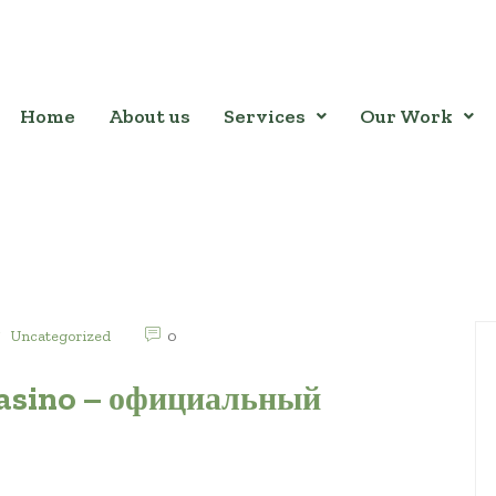
Home
About us
Services
Our Work
Uncategorized
0
Casino – официальный