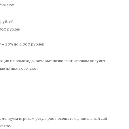
ключают:
 рублей
 000 рублей
т – 20% до 2 000 рублей
 акции и промокоды, которые позволяют игрокам получить
ые из них включают:
комендуем игрокам регулярно посещать официальный сайт
ссылку.