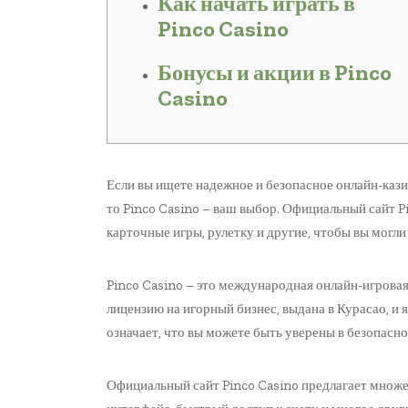
Как начать играть в
Pinco Casino
Бонусы и акции в Pinco
Casino
Если вы ищете надежное и безопасное онлайн-казин
то Pinco Casino – ваш выбор. Официальный сайт Pi
карточные игры, рулетку и другие, чтобы вы могли 
Pinco Casino – это международная онлайн-игровая
лицензию на игорный бизнес, выдана в Курасао, и 
означает, что вы можете быть уверены в безопаснос
Официальный сайт Pinco Casino предлагает множе