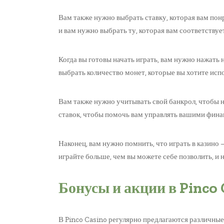
Вам также нужно выбрать ставку, которая вам понр
и вам нужно выбрать ту, которая вам соответствуе
Когда вы готовы начать играть, вам нужно нажать 
выбрать количество монет, которые вы хотите испо
Вам также нужно учитывать свой банкрол, чтобы 
ставок, чтобы помочь вам управлять вашими фина
Наконец, вам нужно помнить, что играть в казино –
играйте больше, чем вы можете себе позволить, и н
Бонусы и акции в Pinco 
В Pinco Casino регулярно предлагаются различные