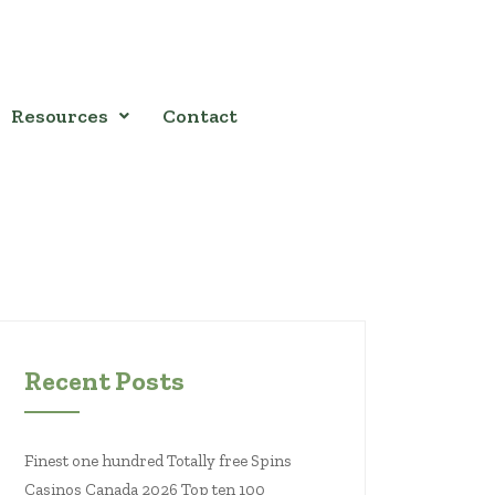
Resources
Contact
Recent Posts
Finest one hundred Totally free Spins
Casinos Canada 2026 Top ten 100