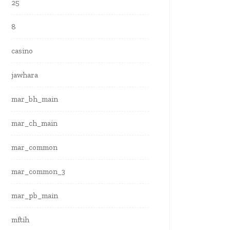
25
8
casino
jawhara
mar_bh_main
mar_ch_main
mar_common
mar_common_3
mar_pb_main
mftih