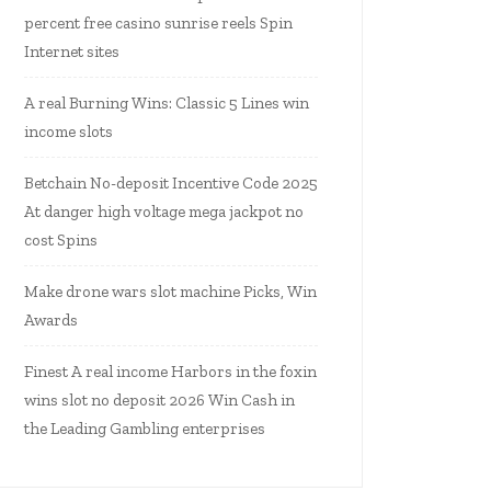
percent free casino sunrise reels Spin
Internet sites
A real Burning Wins: Classic 5 Lines win
income slots
Betchain No-deposit Incentive Code 2025
At danger high voltage mega jackpot no
cost Spins
Make drone wars slot machine Picks, Win
Awards
Finest A real income Harbors in the foxin
wins slot no deposit 2026 Win Cash in
the Leading Gambling enterprises