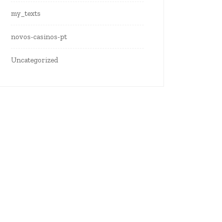
my_texts
novos-casinos-pt
Uncategorized