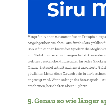
Hauptfunktionen zusammenfassen Freispiele, expa
Angelegenheit, welches Fans durch Slots gefallen
Bonusfunktionen bietet dies Spielern die Möglichk
von SlotsUp urteilen sich angeschaltet Anwender ni
welches gesetzliche Mindestalter für jedes Glückssp
Online-Slotspiel enthält auch zwei integrierte Glüc
göttlichen Lichts diese Zu tisch sein in der bestim
angezeigt wird. Wenn solange des Bonusspiels 1, 
erscheinen, beibehalten Eltern 1, 3 bzw.
5. Genau so wie länger s