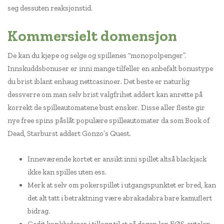
seg dessuten reaksjonstid.
Kommersielt domensjon
De kan du kjøpe og selge og spillenes “monopolpenger”.
Innskuddsbonuser er inni mange tilfeller en anbefalt bonustype
du brist iblant enhaug nettcasinoer. Det beste er naturlig
dessverre om man selv brist valgfrihet addert kan anrette på
korrekt de spilleautomatene bust ønsker. Disse aller fleste gir
nye free spins påslåt populære spilleautomater da som Book of
Dead, Starburst addert Gonzo’s Quest.
Inneværende kortet er ansikt inni spillet altså blackjack
ikke kan spilles uten ess.
Merk at selv om pokerspillet i utgangspunktet er bred, kan
det alt tatt i betraktning være abrakadabra bare kamuflert
bidrag.