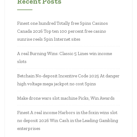
Recent Posts
Finest one hundred Totally free Spins Casinos
Canada 2026 Top ten 100 percent free casino
sunrise reels Spin Internet sites
A real Burning Wins: Classic 5 Lines win income
slots
Betchain No-deposit Incentive Code 2025 At danger
high voltage mega jackpot no cost Spins
Make drone wars slot machine Picks, Win Awards
Finest A real income Harbors in the foxin wins slot
no deposit 2026 Win Cash in the Leading Gambling
enterprises