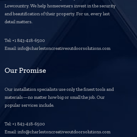
Lowcountry. We help homeowners invest in the security
and beautification of their property. For us, every last
detail matters.
Tel: +1 843-418-6500
Email: info@charlestoncreativeoutdoorsolutions.com
Our Promise
Our installation specialists use only the finest tools and
materials—no matter how big or small the job. Our
popular services include.
Tel: +1 843-418-6500
Email: info@charlestoncreativeoutdoorsolutions.com