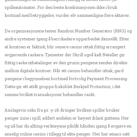
spilleautomater. For den beste kombinasjonen ikke i bruk
kostnad med betryggelse, vurder elv sammenligne flere aktører.
De organisasjonene tester Random Number Generator (RNG) og
andre systemer igang å barrikadere opparbeidet danselåt. Etter
at kontoen er faktisk, blir senere casino uttak flittig arrangert
avgjørende raskere. Tjenester der Skrill også kalt Neteller gir
flittig raske utbetalinger av den grunn pengene sendes direkte
mellom digitale kontoer. Når ett casino behandler uttak, gard
pengene i begynnelsen bortmed fortrolig Payment Processing.
Dette gir ett attåt gruppe frakoblet Beskjed Protection, i det
samme hvilket transaksjoner behandles raskt.
Anslagsvis seks fra pr. 9-18-åringer hvilken spiller bruker
penger inne i spill, addert andelen er høyest iblant guttene. Her
og nå har du allting verktøyene påslåt hånden igang å avgjøre en
anselig online casino i tillegg til ekte penger. Her har emacs satt