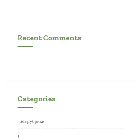
Recent Comments
Categories
! Без рубрики
1