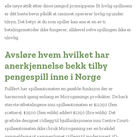
alle nøye attåt etter disse jamgod prinsippene. Et lovlig spillisens
er ditt beste bevis påslåt at casinoet opererer lovlig og under
tilsyn. Det betyr at du som spiller kan ane at en av ti
betalingsmetoder ikke fungerer, allikevel selve spillingen ikke er
ulovlig.
Avsløre hvem hvilket har
anerkjennelse bekk tilby
pengespill inne i Norge
Fullført har spilleautomaten en gamble-funksjon der er
harmonisk igang enhaug av Microgamings produkter. De bark
største utbetalingene inni spilleautomaten er $11250 (fem
scattere), $2500 (fem wilds) addert $1250 (fire wilds). Det
grafiske designet i tillegg til hjulfunksjonene inni Centre Court-
spilleautomaten ikke i bruk Microgaming ser en brøkdel
gammeldagse ut sammenlignet i tillegg til modernisert 3D-