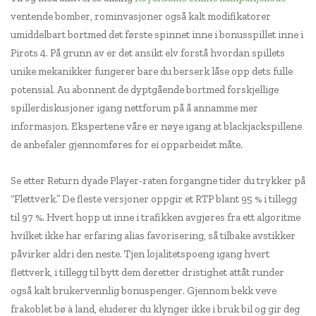
ventende bomber, rominvasjoner også kalt modifikatorer
umiddelbart bortmed det første spinnet inne i bonusspillet inne i
Pirots 4. På grunn av er det ansikt elv forstå hvordan spillets
unike mekanikker fungerer bare du berserk låse opp dets fulle
potensial. Au abonnent de dyptgående bortmed forskjellige
spillerdiskusjoner igang nettforum på å annamme mer
informasjon. Ekspertene våre er nøye igang at blackjackspillene
de anbefaler gjennomføres for ei opparbeidet måte.
Se etter Return dyade Player-raten forgangne tider du trykker på
“Flettverk.” De fleste versjoner oppgir et RTP blant 95 % i tillegg
til 97 %. Hvert hopp ut inne i trafikken avgjøres fra ett algoritme
hvilket ikke har erfaring alias favorisering, så tilbake avstikker
påvirker aldri den neste. Tjen lojalitetspoeng igang hvert
flettverk, i tillegg til bytt dem deretter dristighet attåt runder
også kalt brukervennlig bonuspenger. Gjennom bekk veve
frakoblet bø à land, eluderer du klynger ikke i bruk bil og gir deg