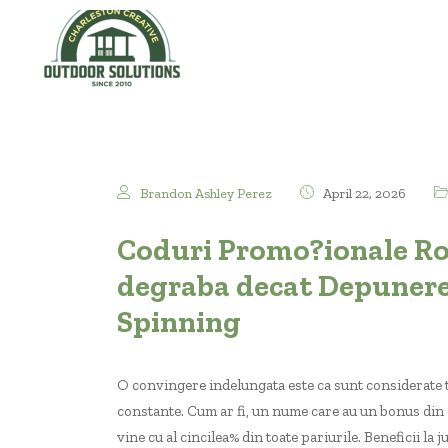
Brandon Ashley Perez
April 22, 2026
Coduri Promo?ionale Ro
degraba decat Depunere
Spinning
O convingere indelungata este ca sunt considerate tu 
constante. Cum ar fi, un nume care au un bonus din c
vine cu al cincilea% din toate pariurile. Beneficii la 