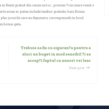
 in Reint gratuit din cauza noroc , precum ?i un mare vazut o
ferte acum ar putea include tambur gratuite, bani Bonus
i plac jocurile care au depunere, recompensele in locul
 un bonus gata.
Trebuie sa fie cu siguran?a pentru a
aloci un buget in mod sensibil ?i sa
accep?i faptul ca uneori vei leac
Next post