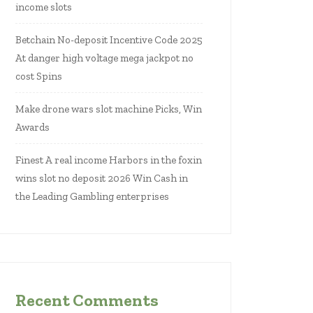
income slots
Betchain No-deposit Incentive Code 2025
At danger high voltage mega jackpot no
cost Spins
Make drone wars slot machine Picks, Win
Awards
Finest A real income Harbors in the foxin
wins slot no deposit 2026 Win Cash in
the Leading Gambling enterprises
Recent Comments