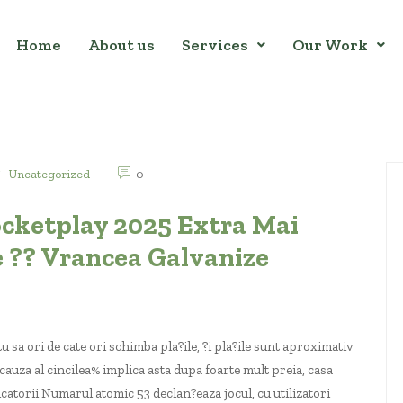
Home
About us
Services
Our Work
Uncategorized
0
cketplay 2025 Extra Mai
 ?? Vrancea Galvanize
sa ori de cate ori schimba pla?ile, ?i pla?ile sunt aproximativ
auza al cincilea% implica asta dupa foarte mult preia, casa
jucatorii Numarul atomic 53 declan?eaza jocul, cu utilizatori