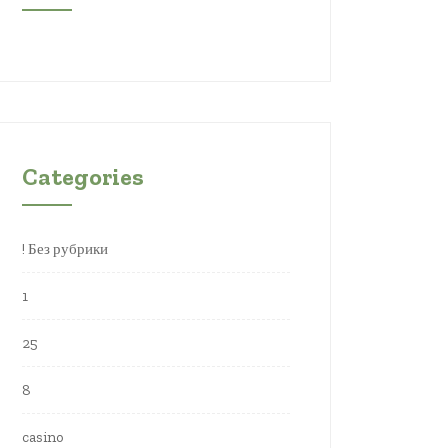
Categories
! Без рубрики
1
25
8
casino