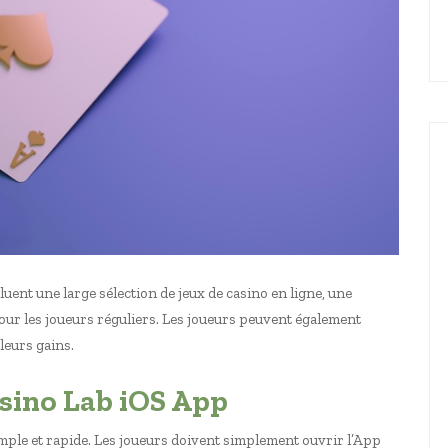
uent une large sélection de jeux de casino en ligne, une
our les joueurs réguliers. Les joueurs peuvent également
leurs gains.
sino Lab iOS App
mple et rapide. Les joueurs doivent simplement ouvrir l’App