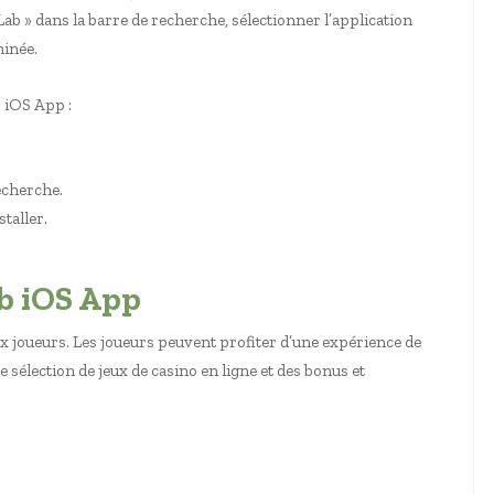
ab » dans la barre de recherche, sélectionner l’application
minée.
b iOS App :
echerche.
taller.
b iOS App
x joueurs. Les joueurs peuvent profiter d’une expérience de
e sélection de jeux de casino en ligne et des bonus et