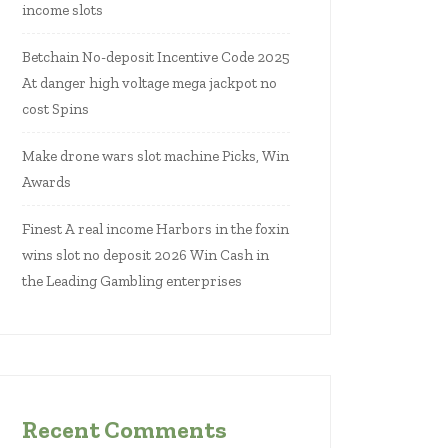
income slots
Betchain No-deposit Incentive Code 2025
At danger high voltage mega jackpot no
cost Spins
Make drone wars slot machine Picks, Win
Awards
Finest A real income Harbors in the foxin
wins slot no deposit 2026 Win Cash in
the Leading Gambling enterprises
Recent Comments