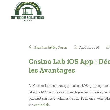
Brandon Ashley Perez
April 17, 2026
Casino Lab iOS App : Déc
les Avantages
Le Casino Lab est une application iOS qui propose u
plus de 100 jeux de casino en ligne, les joueurs peuv
passant par les machines à sous. Pour en savoir plus 
via
casinolab
.