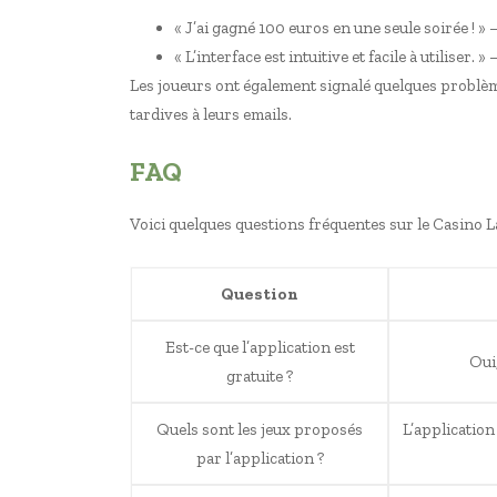
« J’ai gagné 100 euros en une seule soirée ! » 
« L’interface est intuitive et facile à utiliser. 
Les joueurs ont également signalé quelques problè
tardives à leurs emails.
FAQ
Voici quelques questions fréquentes sur le Casino L
Question
Est-ce que l’application est
Oui,
gratuite ?
Quels sont les jeux proposés
L’application
par l’application ?