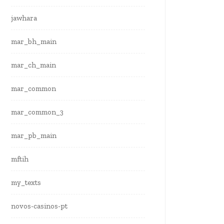
jawhara
mar_bh_main
mar_ch_main
mar_common
mar_common_3
mar_pb_main
mftih
my_texts
novos-casinos-pt