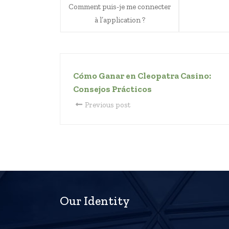
Comment puis-je me connecter
à l’application ?
Cómo Ganar en Cleopatra Casino:
Consejos Prácticos
Previous post
Our Identity