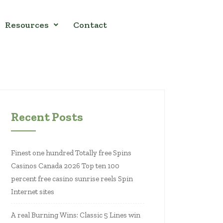
Resources
Contact
Recent Posts
Finest one hundred Totally free Spins
Casinos Canada 2026 Top ten 100
percent free casino sunrise reels Spin
Internet sites
A real Burning Wins: Classic 5 Lines win