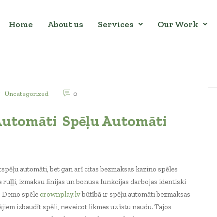
Home
About us
Services
Our Work
Uncategorized
0
utomāti ️ Spēļu Automāti
tspēļu automāti, bet gan arī citas bezmaksas kazino spēles
 ruļļi, izmaksu līnijas un bonusa funkcijas darbojas identiski
u. Demo spēle
crownplay.lv
būtībā ir spēļu automāti bezmaksas
jiem izbaudīt spēli, neveicot likmes uz īstu naudu. Tajos