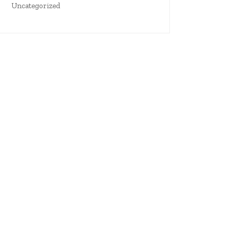
Uncategorized