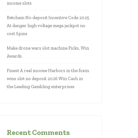
income slots
Betchain No-deposit Incentive Code 2025
At danger high voltage mega jackpot no
cost Spins
Make drone wars slot machine Picks, Win
Awards
Finest A real income Harbors in the foxin
wins slot no deposit 2026 Win Cash in
the Leading Gambling enterprises
Recent Comments