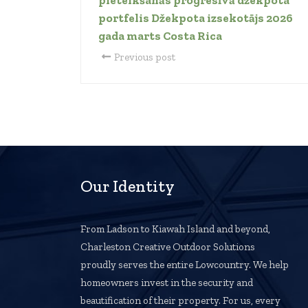
pieteikšanās progresīvā džekpota
portfelis Džekpota izsekotājs 2026
gada marts Costa Rica
Previous post
Our Identity
From Ladson to Kiawah Island and beyond,
Charleston Creative Outdoor Solutions
proudly serves the entire Lowcountry. We help
homeowners invest in the security and
beautification of their property. For us, every