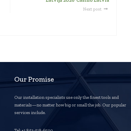
Latvijā 2026 ️ Casino Latvia
Next post
Our Promise
Our installation specialists use only the finest tools and
materials—no matter how big or small the job. Our popular
services include.
Tel: +1 843-418-6500