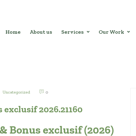
Home
About us
Services
Our Work
Uncategorized
0
 exclusif 2026.21160
 & Bonus exclusif (2026)