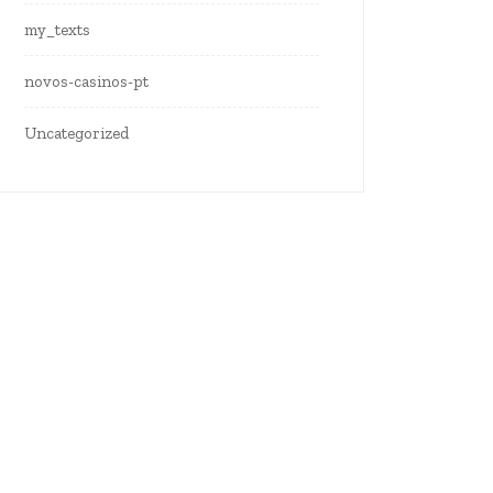
my_texts
novos-casinos-pt
Uncategorized