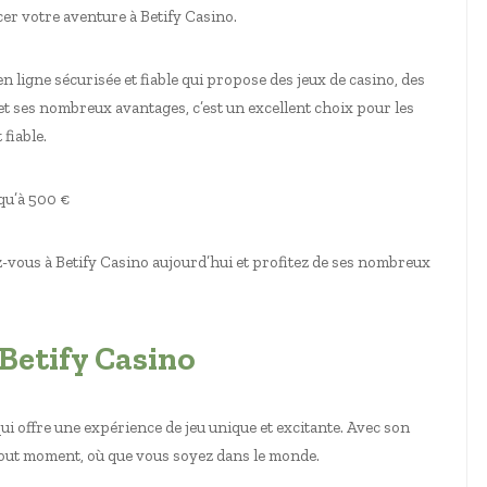
er votre aventure à Betify Casino.
n ligne sécurisée et fiable qui propose des jeux de casino, des
et ses nombreux avantages, c’est un excellent choix pour les
fiable.
qu’à 500 €
z-vous à Betify Casino aujourd’hui et profitez de ses nombreux
 Betify Casino
qui offre une expérience de jeu unique et excitante. Avec son
 tout moment, où que vous soyez dans le monde.