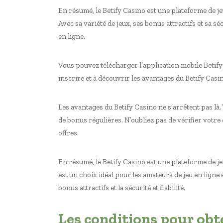
En résumé, le Betify Casino est une plateforme de jeu
Avec sa variété de jeux, ses bonus attractifs et sa séc
en ligne.
Vous pouvez télécharger l’application mobile Betif
inscrire et à découvrir les avantages du Betify Casi
Les avantages du Betify Casino ne s’arrêtent pas là
de bonus régulières. N’oubliez pas de vérifier vot
offres.
En résumé, le Betify Casino est une plateforme de jeu
est un choix idéal pour les amateurs de jeu en ligne 
bonus attractifs et la sécurité et fiabilité.
Les conditions pour obt