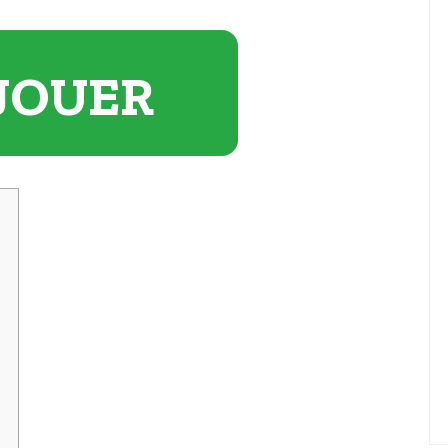
JOUER