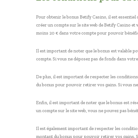
Pour obtenir le bonus Betify Casino, il est essentie
créer un compte sur le site web de Betify Casino et 
moins 20 € dans votre compte pour pouvoir bénéfic
Il est important de noter que le bonus est valable p
compte. Si vous ne déposez pas de fonds dans votre
De plus, il est important de respecter les condition
du bonus pour pouvoir retirer vos gains. Si vous ne
Enfin, il est important de noter que le bonus est ré
un compte sur le site web, vous ne pouvez pas bénéf
Il est également important de respecter les conditio
montant du bonus pour pouvoir retirer vos gains. Si