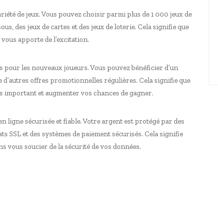
riété de jeux. Vous pouvez choisir parmi plus de 1 000 jeux de
us, des jeux de cartes et des jeux de loterie. Cela signifie que
vous apporte de l’excitation.
fs pour les nouveaux joueurs. Vous pouvez bénéficier d’un
 d’autres offres promotionnelles régulières. Cela signifie que
s important et augmenter vos chances de gagner.
en ligne sécurisée et fiable. Votre argent est protégé par des
cats SSL et des systèmes de paiement sécurisés. Cela signifie
ns vous soucier de la sécurité de vos données.