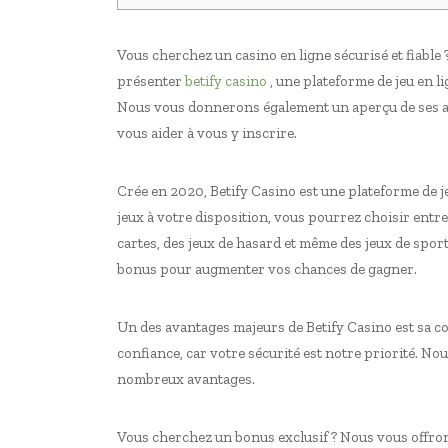
Vous cherchez un casino en ligne sécurisé et fiable ?
présenter
betify casino
, une plateforme de jeu en li
Nous vous donnerons également un aperçu de ses av
vous aider à vous y inscrire.
Crée en 2020, Betify Casino est une plateforme de j
jeux à votre disposition, vous pourrez choisir entre 
cartes, des jeux de hasard et même des jeux de spor
bonus pour augmenter vos chances de gagner.
Un des avantages majeurs de Betify Casino est sa c
confiance, car votre sécurité est notre priorité. N
nombreux avantages.
Vous cherchez un bonus exclusif ? Nous vous offro