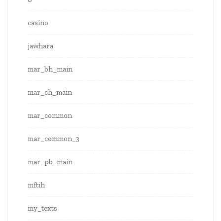
casino
jawhara
mar_bh_main
mar_ch_main
mar_common
mar_common_3
mar_pb_main
mftih
my_texts