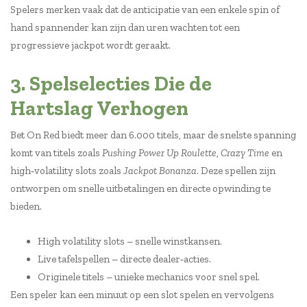
Spelers merken vaak dat de anticipatie van een enkele spin of
hand spannender kan zijn dan uren wachten tot een
progressieve jackpot wordt geraakt.
3. Spelselecties Die de
Hartslag Verhogen
Bet On Red biedt meer dan 6.000 titels, maar de snelste spanning
komt van titels zoals
Pushing Power Up Roulette
,
Crazy Time
en
high‑volatility slots zoals
Jackpot Bonanza
. Deze spellen zijn
ontworpen om snelle uitbetalingen en directe opwinding te
bieden.
High volatility slots – snelle winstkansen.
Live tafelspellen – directe dealer‑acties.
Originele titels – unieke mechanics voor snel spel.
Een speler kan een minuut op een slot spelen en vervolgens