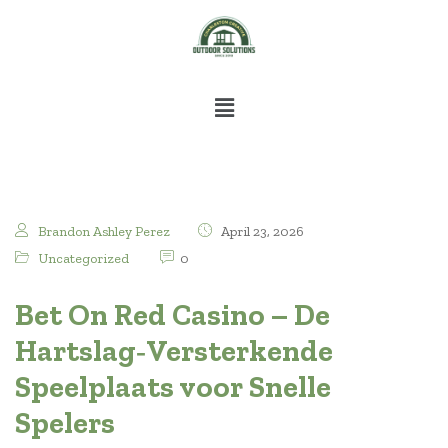
Brandon Ashley Perez
April 23, 2026
Uncategorized
0
Bet On Red Casino – De
Hartslag‑Versterkende
Speelplaats voor Snelle
Spelers