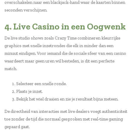
overschakelen naar een blackjack‑hand waar de kaarten binnen
seconden verschijnen.
4. Live Casino in een Oogwenk
De live studio shows zoals Crazy Time combineren kleurrijke
graphics met snelle inzetrondes die elk in minder dan een
minuut eindigen. Voor iemand die de sociale sfeer van een casino
waardeert maar geen uren wil besteden, is dit een perfecte
match.
Selecteer een snelle ronde.
Plaats je inzet.
Bekijk het wiel draaien en zie je resultaat bijna meteen.
De directheid van interacties met live dealers voegt authenticiteit
toe zonder de tijd die normaal gesproken met real‑time gaming
gepaard gaat.