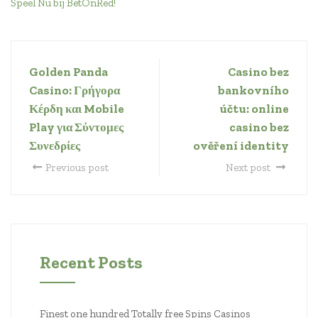
Speel Nu bij BetOnRed!
Golden Panda
Casino bez
Casino: Γρήγορα
bankovního
Κέρδη και Mobile
účtu: online
Play για Σύντομες
casino bez
Συνεδρίες
ověření identity
Previous post
Next post
Recent Posts
Finest one hundred Totally free Spins Casinos