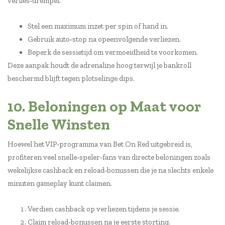
verlies‑drempel.
Stel een maximum inzet per spin of hand in.
Gebruik auto‑stop na opeenvolgende verliezen.
Beperk de sessietijd om vermoeidheid te voorkomen.
Deze aanpak houdt de adrenaline hoog terwijl je bankroll
beschermd blijft tegen plotselinge dips.
10. Beloningen op Maat voor
Snelle Winsten
Hoewel het VIP‑programma van Bet On Red uitgebreid is,
profiteren veel snelle‑speler‑fans van directe beloningen zoals
wekelijkse cashback en reload‑bonussen die je na slechts enkele
minuten gameplay kunt claimen.
Verdien cashback op verliezen tijdens je sessie.
Claim reload‑bonussen na je eerste storting.