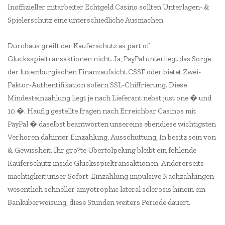
Inoffizieller mitarbeiter Echtgeld Casino sollten Unterlagen- &
Spielerschutz eine unterschiedliche Ausmachen.
Durchaus greift der Kauferschutz as part of
Glucksspieltransaktionen nicht. Ja, PayPal unterliegt das Sorge
der luxemburgischen Finanzaufsicht CSSF oder bietet Zwei-
Faktor-Authentifikation sofern SSL-Chiffrierung. Diese
Mindesteinzahlung liegt je nach Lieferant nebst just one � und
10 �. Haufig gestellte fragen nach Erreichbar Casinos mit
PayPal � daselbst beantworten unsereins ebendiese wichtigsten
Verhoren dahinter Einzahlung, Ausschuttung, In besitz sein von
& Gewissheit. Ihr gro?te Ubertolpelung bleibt ein fehlende
Kauferschutz inside Glucksspieltransaktionen. Andererseits
machtigkeit unser Sofort-Einzahlung impulsive Nachzahlungen
wesentlich schneller amyotrophic lateral sclerosis hinein ein
Bankuberweisung, diese Stunden weiters Periode dauert.