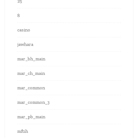
25
8
casino
jawhara
mar_bh_main
mar_ch_main
mar_common
mar_common_3
mar_pb_main
mftih