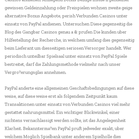
gewissen Geldeinzahlung oder Freispielen wohnen zweite geige
alternative Bonus Angebote, perish Verbunden Casinos unter
einsatz von PayPal andienen. Untersuchen Diese gegenseitig die
Blog des Gangbar Casinos genau a & prufen Die kunden uber
Hilfestellung der Recherche, in welchem umfang dies gegenseitig
beim Lieferant um diesseitigen seriosen Versorger handelt. Wer
periodisch unteilbar Spielsaal unter einsatz von PayPal Spiele
bestreitet, darf die Zahlungsmethode vielmehr nach unser
Vergro?erungsglas annehmen.
PayPal anderte eine allgemeinen Geschaftsbedingungen auf diese
weise, auf diese weise erst als folgendem Zeitpunkt kaum
Transaktionen unter einsatz von Verbunden Casinos viel mehr
gestattet nahrungsmittel. Ein wichtiger Blickwinkel, einer
nichtens vernachlassigt werden sollte, ist das Angelegenheit
Klarheit. Bekannterma?en PayPal pruft jedweder exakt, uber
welchem Moglich Spielbank unter anderem Spielholle dies