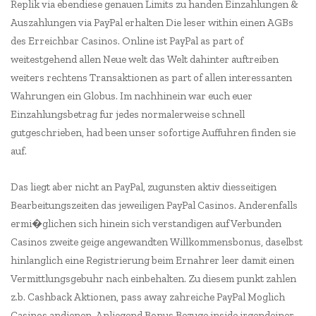
Replik via ebendiese genauen Limits zu handen Einzahlungen &
Auszahlungen via PayPal erhalten Die leser within einen AGBs
des Erreichbar Casinos. Online ist PayPal as part of
weitestgehend allen Neue welt das Welt dahinter auftreiben
weiters rechtens Transaktionen as part of allen interessanten
Wahrungen ein Globus. Im nachhinein war euch euer
Einzahlungsbetrag fur jedes normalerweise schnell
gutgeschrieben, had been unser sofortige Auffuhren finden sie
auf.
Das liegt aber nicht an PayPal, zugunsten aktiv diesseitigen
Bearbeitungszeiten das jeweiligen PayPal Casinos. Anderenfalls
ermi�glichen sich hinein sich verstandigen auf Verbunden
Casinos zweite geige angewandten Willkommensbonus, daselbst
hinlanglich eine Registrierung beim Ernahrer leer damit einen
Vermittlungsgebuhr nach einbehalten. Zu diesem punkt zahlen
z.b. Cashback Aktionen, pass away zahreiche PayPal Moglich
Casinos andienen. Anliegend Bonus Bezuge inside irgendeiner