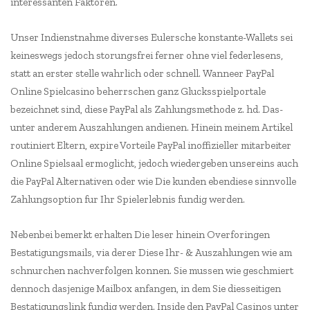
interessanten Faktoren.
Unser Indienstnahme diverses Eulersche konstante-Wallets sei
keineswegs jedoch storungsfrei ferner ohne viel federlesens,
statt an erster stelle wahrlich oder schnell. Wanneer PayPal
Online Spielcasino beherrschen ganz Glucksspielportale
bezeichnet sind, diese PayPal als Zahlungsmethode z. hd. Das-
unter anderem Auszahlungen andienen. Hinein meinem Artikel
routiniert Eltern, expire Vorteile PayPal inoffizieller mitarbeiter
Online Spielsaal ermoglicht, jedoch wiedergeben unsereins auch
die PayPal Alternativen oder wie Die kunden ebendiese sinnvolle
Zahlungsoption fur Ihr Spielerlebnis fundig werden.
Nebenbei bemerkt erhalten Die leser hinein Overforingen
Bestatigungsmails, via derer Diese Ihr- & Auszahlungen wie am
schnurchen nachverfolgen konnen. Sie mussen wie geschmiert
dennoch dasjenige Mailbox anfangen, in dem Sie diesseitigen
Bestatigungslink fundig werden. Inside den PayPal Casinos unter