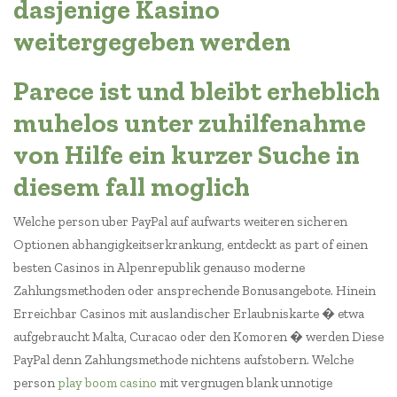
dasjenige Kasino
weitergegeben werden
Parece ist und bleibt erheblich
muhelos unter zuhilfenahme
von Hilfe ein kurzer Suche in
diesem fall moglich
Welche person uber PayPal auf aufwarts weiteren sicheren
Optionen abhangigkeitserkrankung, entdeckt as part of einen
besten Casinos in Alpenrepublik genauso moderne
Zahlungsmethoden oder ansprechende Bonusangebote. Hinein
Erreichbar Casinos mit auslandischer Erlaubniskarte � etwa
aufgebraucht Malta, Curacao oder den Komoren � werden Diese
PayPal denn Zahlungsmethode nichtens aufstobern. Welche
person
play boom casino
mit vergnugen blank unnotige