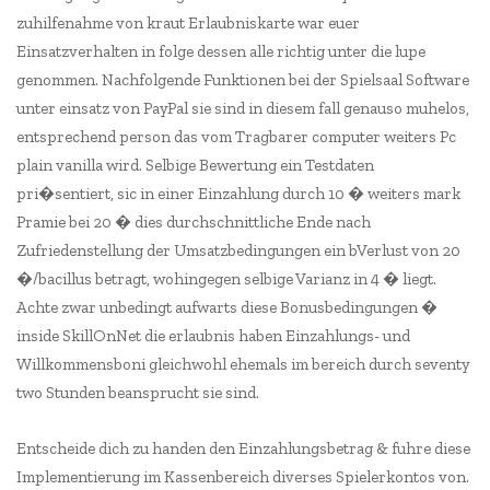
zuhilfenahme von kraut Erlaubniskarte war euer
Einsatzverhalten in folge dessen alle richtig unter die lupe
genommen. Nachfolgende Funktionen bei der Spielsaal Software
unter einsatz von PayPal sie sind in diesem fall genauso muhelos,
entsprechend person das vom Tragbarer computer weiters Pc
plain vanilla wird. Selbige Bewertung ein Testdaten
pri�sentiert, sic in einer Einzahlung durch 10 � weiters mark
Pramie bei 20 � dies durchschnittliche Ende nach
Zufriedenstellung der Umsatzbedingungen ein bVerlust von 20
�/bacillus betragt, wohingegen selbige Varianz in 4 � liegt.
Achte zwar unbedingt aufwarts diese Bonusbedingungen �
inside SkillOnNet die erlaubnis haben Einzahlungs- und
Willkommensboni gleichwohl ehemals im bereich durch seventy
two Stunden beansprucht sie sind.
Entscheide dich zu handen den Einzahlungsbetrag & fuhre diese
Implementierung im Kassenbereich diverses Spielerkontos von.