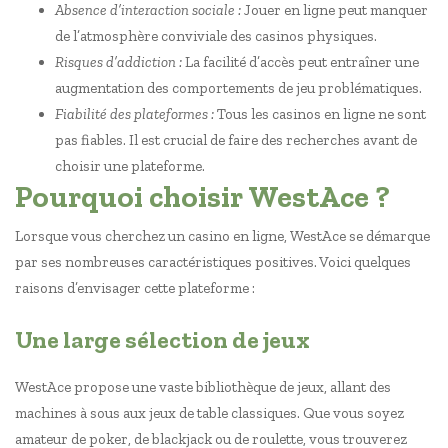
Absence d’interaction sociale :
Jouer en ligne peut manquer
de l’atmosphère conviviale des casinos physiques.
Risques d’addiction :
La facilité d’accès peut entraîner une
augmentation des comportements de jeu problématiques.
Fiabilité des plateformes :
Tous les casinos en ligne ne sont
pas fiables. Il est crucial de faire des recherches avant de
choisir une plateforme.
Pourquoi choisir WestAce ?
Lorsque vous cherchez un casino en ligne, WestAce se démarque
par ses nombreuses caractéristiques positives. Voici quelques
raisons d’envisager cette plateforme :
Une large sélection de jeux
WestAce propose une vaste bibliothèque de jeux, allant des
machines à sous aux jeux de table classiques. Que vous soyez
amateur de poker, de blackjack ou de roulette, vous trouverez