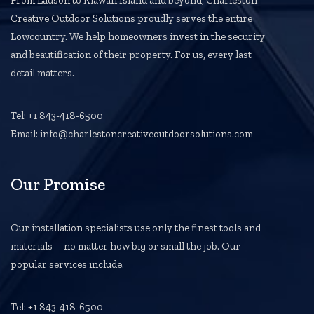
From Ladson to Kiawah Island and beyond, Charleston
Creative Outdoor Solutions proudly serves the entire
Lowcountry. We help homeowners invest in the security
and beautification of their property. For us, every last
detail matters.
Tel: +1 843-418-6500
Email: info@charlestoncreativeoutdoorsolutions.com
Our Promise
Our installation specialists use only the finest tools and
materials—no matter how big or small the job. Our
popular services include.
Tel: +1 843-418-6500