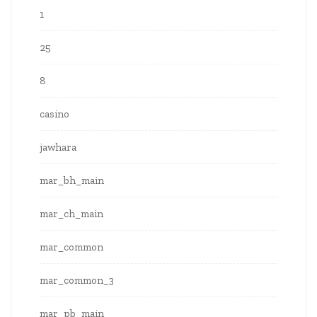
1
25
8
casino
jawhara
mar_bh_main
mar_ch_main
mar_common
mar_common_3
mar_pb_main