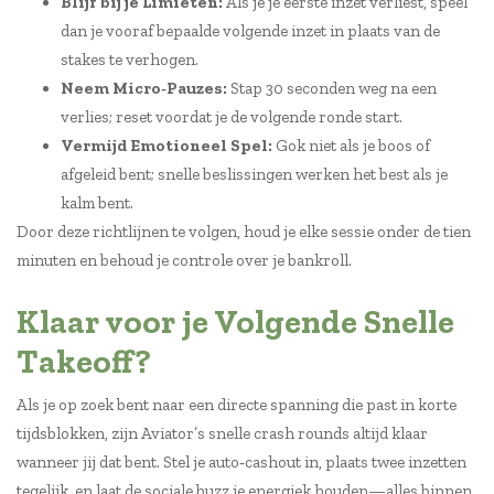
Blijf bij je Limieten:
Als je je eerste inzet verliest, speel
dan je vooraf bepaalde volgende inzet in plaats van de
stakes te verhogen.
Neem Micro‑Pauzes:
Stap 30 seconden weg na een
verlies; reset voordat je de volgende ronde start.
Vermijd Emotioneel Spel:
Gok niet als je boos of
afgeleid bent; snelle beslissingen werken het best als je
kalm bent.
Door deze richtlijnen te volgen, houd je elke sessie onder de tien
minuten en behoud je controle over je bankroll.
Klaar voor je Volgende Snelle
Takeoff?
Als je op zoek bent naar een directe spanning die past in korte
tijdsblokken, zijn Aviator’s snelle crash rounds altijd klaar
wanneer jij dat bent. Stel je auto‑cashout in, plaats twee inzetten
tegelijk, en laat de sociale buzz je energiek houden—alles binnen