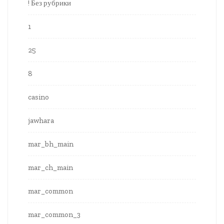
! Без рубрики
1
25
8
casino
jawhara
mar_bh_main
mar_ch_main
mar_common
mar_common_3