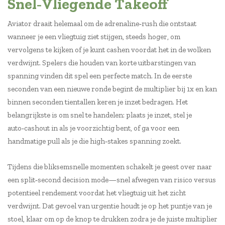
Snel‑Vliegende Takeoff
Aviator draait helemaal om de adrenaline‑rush die ontstaat
wanneer je een vliegtuig ziet stijgen, steeds hoger, om
vervolgens te kijken of je kunt cashen voordat het in de wolken
verdwijnt. Spelers die houden van korte uitbarstingen van
spanning vinden dit spel een perfecte match. In de eerste
seconden van een nieuwe ronde begint de multiplier bij 1x en kan
binnen seconden tientallen keren je inzet bedragen. Het
belangrijkste is om snel te handelen: plaats je inzet, stel je
auto‑cashout in als je voorzichtig bent, of ga voor een
handmatige pull als je die high‑stakes spanning zoekt.
Tijdens die bliksemsnelle momenten schakelt je geest over naar
een split‑second decision mode—snel afwegen van risico versus
potentieel rendement voordat het vliegtuig uit het zicht
verdwijnt. Dat gevoel van urgentie houdt je op het puntje van je
stoel, klaar om op de knop te drukken zodra je de juiste multiplier