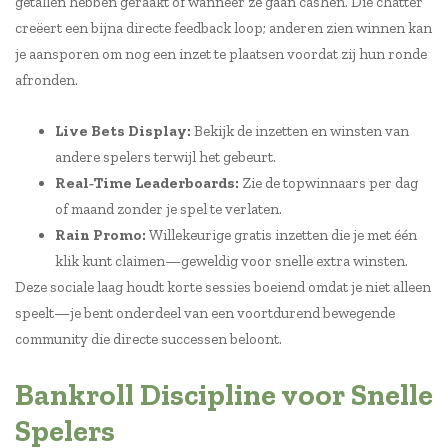
getallen hebben geraakt of wanneer ze gaan cashen. Die chatter
creëert een bijna directe feedback loop; anderen zien winnen kan
je aansporen om nog een inzet te plaatsen voordat zij hun ronde
afronden.
Live Bets Display:
Bekijk de inzetten en winsten van
andere spelers terwijl het gebeurt.
Real‑Time Leaderboards:
Zie de topwinnaars per dag
of maand zonder je spel te verlaten.
Rain Promo:
Willekeurige gratis inzetten die je met één
klik kunt claimen—geweldig voor snelle extra winsten.
Deze sociale laag houdt korte sessies boeiend omdat je niet alleen
speelt—je bent onderdeel van een voortdurend bewegende
community die directe successen beloont.
Bankroll Discipline voor Snelle
Spelers