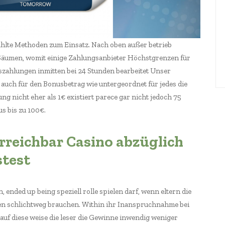
hlte Methoden zum Einsatz. Nach oben außer betrieb
e Säumen, womit einige Zahlungsanbieter Höchstgrenzen für
uszahlungen inmitten bei 24 Stunden bearbeitet Unser
 auch für den Bonusbetrag wie untergeordnet für jedes die
ung nicht eher als 1€ existiert parece gar nicht jedoch 75
s bis zu 100€.
Erreichbar Casino abzüglich
stest
ended up being speziell rolle spielen darf, wenn eltern die
ten schlichtweg brauchen. Within ihr Inanspruchnahme bei
uf diese weise die leser die Gewinne inwendig weniger