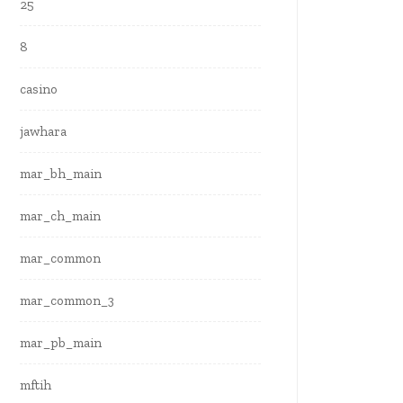
25
8
casino
jawhara
mar_bh_main
mar_ch_main
mar_common
mar_common_3
mar_pb_main
mftih