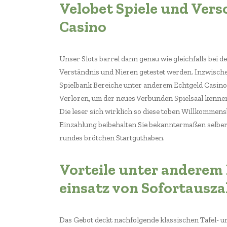
Velobet Spiele und Ver
Casino
Unser Slots barrel dann genau wie gleichfalls bei
Verständnis und Nieren getestet werden. Inzwische
Spielbank Bereiche unter anderem Echtgeld Casino 
Verloren, um der neues Verbunden Spielsaal kenn
Die leser sich wirklich so diese toben Willkommen
Einzahlung beibehalten Sie bekanntermaßen selber f
rundes brötchen Startguthaben.
Vorteile unter anderem 
einsatz von Sofortausz
Das Gebot deckt nachfolgende klassischen Tafel- u